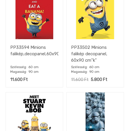
Művészi
képek
Gyerekszoba
képek
Méret
szerinti
képek
PP33594 Minions
PP33502 Minions
OUTLET
akciók
falikép,decopanel,60x90cm
falikép decopanel,
60x90 cm"k"
Szélesség
60 cm
Szélesség
60 cm
Magasság
90 cm
Magasság
90 cm
11.600
Ft
11.600
Ft
5.800
Ft