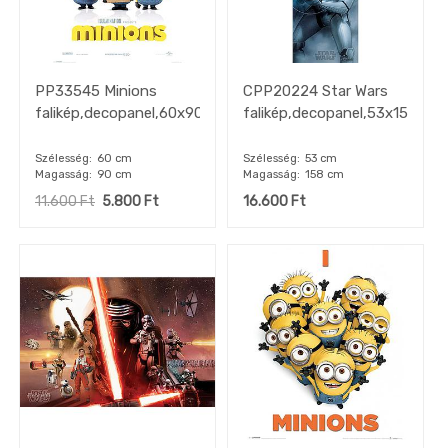
PP33545 Minions
CPP20224 Star Wars
falikép,decopanel,60x90cm"k"
falikép,decopanel,53x158cm"
Szélesség
60 cm
Szélesség
53 cm
Magasság
90 cm
Magasság
158 cm
11.600
Ft
5.800
Ft
16.600
Ft