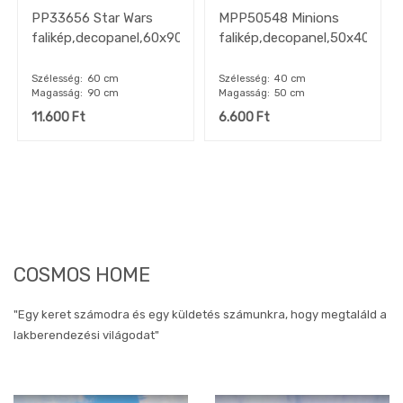
PP33656 Star Wars
MPP50548 Minions
falikép,decopanel,60x90cm
falikép,decopanel,50x40cm"k
Szélesség
60 cm
Szélesség
40 cm
Magasság
90 cm
Magasság
50 cm
11.600
Ft
6.600
Ft
COSMOS HOME
"Egy keret számodra és egy küldetés számunkra, hogy megtaláld a
lakberendezési világodat"