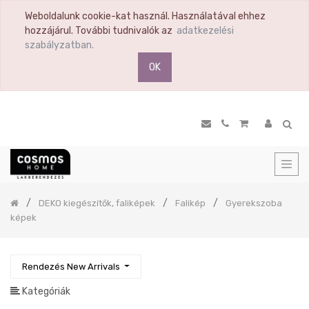
Weboldalunk cookie-kat használ. Használatával ehhez
TERMÉK
hozzájárul. További tudnivalók az
adatkezelési
KATEGÓRIA
szabályzatban.
OK
Összes
termék
Ülőbútor
Nappali
Komód
Vitrin
Polc
Previous
DEKO kiegészítők, faliképek
Falikép
Gyerekszoba
Hálószoba
képek
Étkező
Előszoba
Rendezés New Arrivals
Tükör
Konyha
Kategóriák
Konyhai