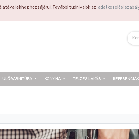
latával ehhez hozzájárul. További tudnivalók az
adatkezelési szabál
ÜLŐGARNITÚRA
KONYHA
TELJES LAKÁS
REFERENCIÁ