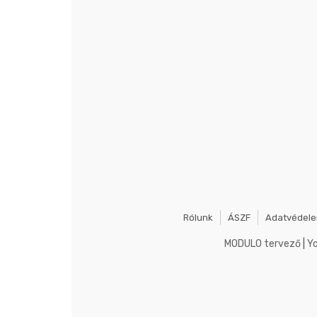
Rólunk
ÁSZF
Adatvédel
MODULO tervező
|
Y