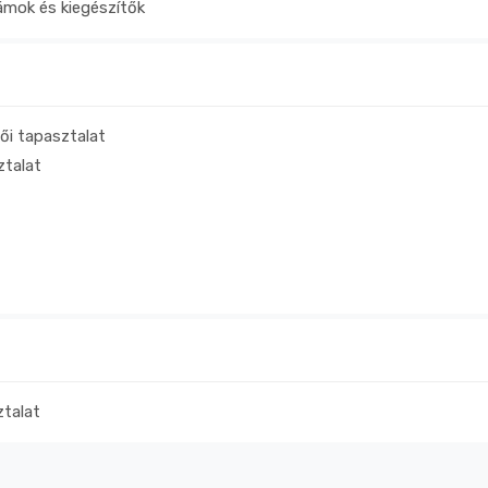
ámok és kiegészítők
ői tapasztalat
ztalat
ztalat