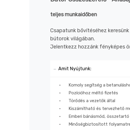
teljes munkaidőben
Csapatunk bővítéséhez keresünk ú
bútorok világában.
Jelentkezz hozzánk fényképes ön
Amit Nyújtunk:
•
Komoly segítség a betanulásh
•
Pozícióhoz méltó fizetés
•
Törődés a vezetők által
•
Kiszámítható és tervezhető m
•
Emberi bánásmód, összetartó 
•
Minőségbiztosított folyamat