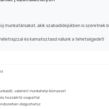
j munkatársakat, akik szabadidejükben is szeretnek bar
életrajzzal és kamatoztasd nálunk a tehetségedet!
oz
unkaidő, valamint munkahelyi környezet
és hozzáértő csapattal
rendszerben dolgozhatsz