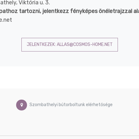
ely, Viktória u. 3.
athoz tartozni, jelentkezz fényképes önéletrajzzal al
e.net
JELENTKEZEK: ALLAS@COSMOS-HOME.NET
Szombathelyi bútorboltunk elérhetősége