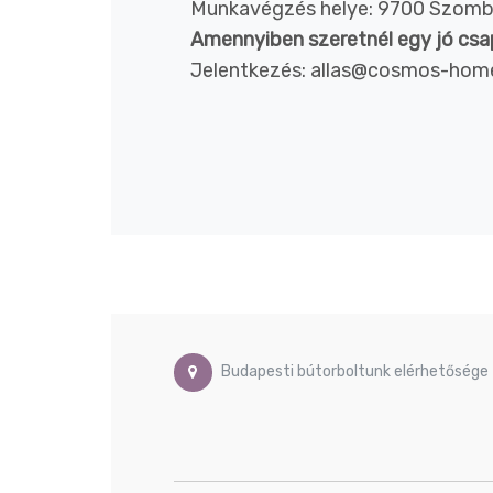
Munkavégzés helye: 9700 Szombath
Amennyiben szeretnél egy jó csap
Jelentkezés: allas@cosmos-hom
Budapesti bútorboltunk elérhetősége