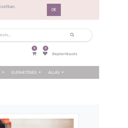
yzatban.
OK
0
0
Bejelentkezés
K
ELÉRHETŐSÉG
ÁLLÁS