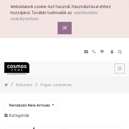
Weboldalunk cookie-kat használ. Használatával ehhez
TERMÉK
hozzájárul. További tudnivalók az
adatkezelési
KATEGÓRIA
szabályzatban.
OK
Összes
termék
Ülőbútor
Nappali
Komód
Vitrin
Polc
Previous
Előszoba
Fogas, szobainas
Hálószoba
Étkező
Előszoba
Rendezés New Arrivals
Előszoba
Kategóriák
bútor
családok,
szettek