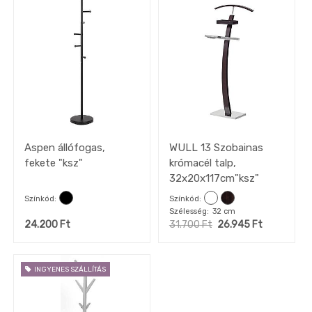
Szekrény
Cipősszekrény,
komód
Panel,
fali
fogas
Előszoba
pad
Tükör
Aspen állófogas,
WULL 13 Szobainas
Fogas,
szobainas
fekete "ksz"
krómacél talp,
32x20x117cm"ksz"
Tükör
Színkód
Színkód
Konyha
Szélesség
32 cm
Konyhai
24.200
Ft
31.700
Ft
26.945
Ft
gépek
készletről
OUTLET
INGYENES SZÁLLÍTÁS
konyhák
Fürdőszoba