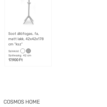
Gyerekszoba
Iroda
Tapéta,
Függöny,
Lakástextil
Szőnyeg
Scot állófogas, fa,
Lámpa
matt lakk, 42x42x178
DEKO
cm "ksz"
kiegészítők,
faliképek
Színkód
OUTLET
Szélesség
42 cm
akciók
17.900
Ft
COSMOS HOME