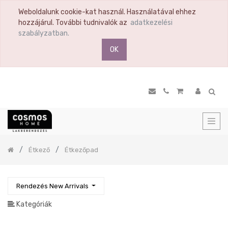
Weboldalunk cookie-kat használ. Használatával ehhez
TERMÉK
hozzájárul. További tudnivalók az
adatkezelési
KATEGÓRIA
szabályzatban.
OK
Összes
termék
Ülőbútor
Nappali
Komód
Vitrin
Polc
Previous
Étkező
Étkezőpad
Hálószoba
Étkező
Étkező
Rendezés New Arrivals
asztal
Kategóriák
Étkező
szék
Bárasztal