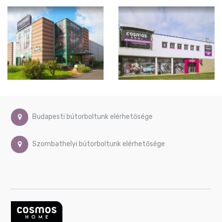
Lámpa
DEKO
kiegészítők,
faliképek
OUTLET
akciók
Budapesti bútorboltunk elérhetősége
Szombathelyi bútorboltunk elérhetősége