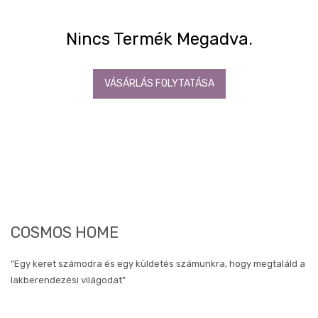
Bárszék
Nincs Termék Megadva.
Étkezőpad
Előszoba
VÁSÁRLÁS FOLYTATÁSA
Tükör
Konyha
Konyhai
gépek
készletről
OUTLET
konyhák
Fürdőszoba
Gyerekszoba
COSMOS HOME
Iroda
Tapéta,
"Egy keret számodra és egy küldetés számunkra, hogy megtaláld a
Függöny,
Lakástextil
lakberendezési világodat"
Szőnyeg