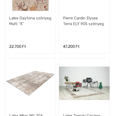
Lalee Daytona szőnyeg
Pierre Cardin Elysee
Multi "K"
Terra ELY 905 szőnyeg
22.700
Ft
47.200
Ft
Lalee Milas MIL203
Lalee Trendy Carving