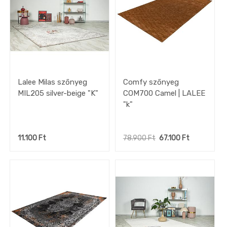
Lalee Milas szőnyeg
Comfy szőnyeg
MIL205 silver-beige "K"
COM700 Camel | LALEE
"k"
11.100
Ft
78.900
Ft
67.100
Ft