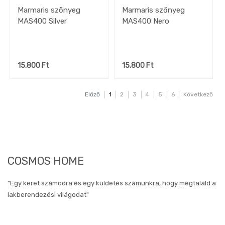
Marmaris szőnyeg
Marmaris szőnyeg
MAS400 Silver
MAS400 Nero
15.800
Ft
15.800
Ft
Előző
1
2
3
4
5
6
Következő
COSMOS HOME
"Egy keret számodra és egy küldetés számunkra, hogy megtaláld a
lakberendezési világodat"