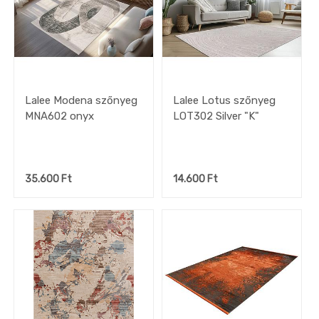
Lalee Modena szőnyeg
Lalee Lotus szőnyeg
MNA602 onyx
LOT302 Silver "K"
35.600
Ft
14.600
Ft