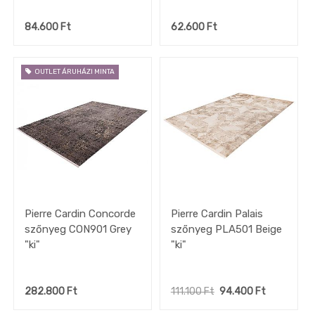
84.600
Ft
62.600
Ft
OUTLET ÁRUHÁZI MINTA
Pierre Cardin Concorde
Pierre Cardin Palais
szőnyeg CON901 Grey
szőnyeg PLA501 Beige
"ki"
"ki"
282.800
Ft
111.100
Ft
94.400
Ft