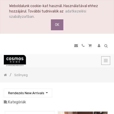
Weboldalunk cookie-kat használ. Használatával ehhez
TERMÉK
hozzájárul. További tudnivalók az
adatkezelési
KATEGÓRIA
szabályzatban.
OK
Összes
termék
Ülőbútor
Nappali
Komód
Vitrin
Polc
Previous
Szőnyeg
Hálószoba
Étkező
Előszoba
Rendezés New Arrivals
Tükör
Kategóriák
Konyha
Konyhai