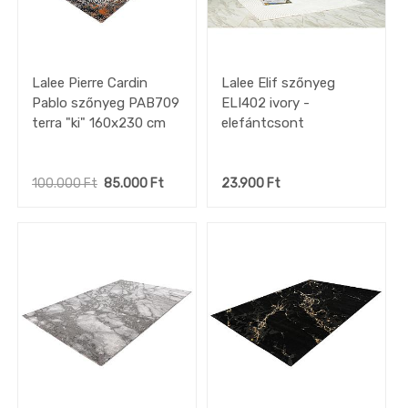
Lalee Pierre Cardin
Lalee Elif szőnyeg
Pablo szőnyeg PAB709
ELI402 ivory -
terra "ki" 160x230 cm
elefántcsont
100.000
Ft
85.000
Ft
23.900
Ft