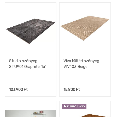
Studio szőnyeg
Viva kültéri szőnyeg
STU901 Graphite "ki"
VIV403 Beige
103.900
Ft
15.800
Ft
KIFUTÓ AKCIÓ