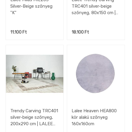
Silver-Beige szőnyeg
TRC401 silver-beige
"K"
szőnyeg, 80x150 cm |
LALEE "K"
11.100
Ft
18.100
Ft
Trendy Carving TRC401
Lalee Heaven HEA800
silver-beige szőnyeg,
kör alakú szőnyeg
200x290 cm | LALEE
160x160cm
"K"