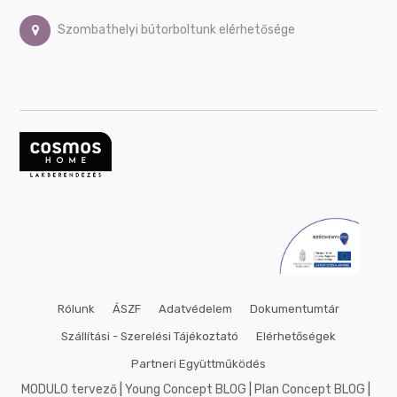
50x50
cm
Szombathelyi bútorboltunk elérhetősége
53x158
cm
60x80
cm
60x90
cm
60x140
cm
70x70
cm
75x100
cm
80x80
cm
Rólunk
ÁSZF
Adatvédelem
Dokumentumtár
90x90
cm
Szállítási - Szerelési Tájékoztató
Elérhetőségek
90x120
Partneri Együttműködés
cm
MODULO tervező
|
Young Concept BLOG
|
Plan Concept BLOG
|
100x100