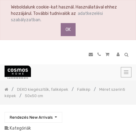
Weboldalunk cookie-kat használ. Használatával ehhez
TERMÉK
hozzájárul. További tudnivalók az
adatkezelési
KATEGÓRIA
szabályzatban.
OK
Összes
termék
Ülőbútor
Nappali
Komód
Vitrin
Polc
Previous
DEKO kiegészítők, faliképek
Falikép
Méret szerinti
Hálószoba
képek
50x50 cm
Étkező
Előszoba
Rendezés New Arrivals
Tükör
Konyha
Kategóriák
Konyhai