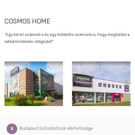
Művészi
képek
Gyerekszoba
COSMOS HOME
képek
Méret
szerinti
"Egy keret számodra és egy küldetés számunkra, hogy megtaláld a
képek
lakberendezési világodat"
Ø40
cm
Ø60
cm
Ø74
cm
40x80
cm
40x90
cm
46x90
cm
50x40
Budapesti bútorboltunk elérhetősége
cm