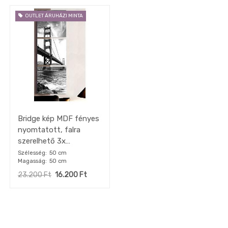
gépek
készletről
OUTLET ÁRUHÁZI MINTA
OUTLET
konyhák
Fürdőszoba
Gyerekszoba
Iroda
Tapéta,
Függöny,
Lakástextil
Bridge kép MDF fényes
Szőnyeg
nyomtatott, falra
Lámpa
szerelhető 3x
50x50cm"k"
DEKO
Szélesség
50 cm
kiegészítők,
Magasság
50 cm
faliképek
23.200
Ft
16.200
Ft
Deko
Falikép
Abstrakt
képek