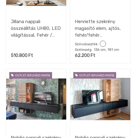
Jillana nappali
Henriette szekrény
összeállítás UH80, LED
magasító elem, ajtós,
világítással, Fehér /
fehér/fehér
Artisan tölgy,
magasfényű,
Színválaszték
326x204x51 cm
136x39x54cm
Szélesség
136 cm, 181 cm
510.800
Ft
62.200
Ft
OUTLET ÁRUHÁZI MINTA
OUTLET ÁRUHÁZI MINTA
Nobilia nappali szekrény
Nobilia nappali szekrény