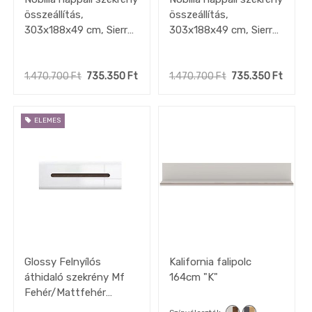
összeállítás,
összeállítás,
303x188x49 cm, Sierra
303x188x49 cm, Sierra
tölgy / Fekete, kiállított
tölgy / Fekete, kiállított
minta
minta
1.470.700
Ft
735.350
Ft
1.470.700
Ft
735.350
Ft
ELEMES
Glossy Felnyílós
Kalifornia falipolc
áthidaló szekrény Mf
164cm "K"
Fehér/Mattfehér
105x35x41cm