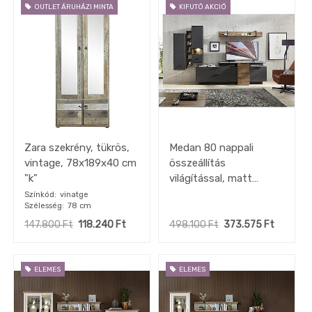
OUTLET ÁRUHÁZI MINTA
KIFUTÓ AKCIÓ
Konzol
asztal
Komód
Vitrin
Polc
Hálószoba
Étkező
Előszoba
Zara szekrény, tükrös,
Medan 80 nappali
vintage, 78x189x40 cm
összeállítás
Tükör
"k"
világítással, matt
Konyha
grafit-konyak
Színkód
vinatge
Konyhai
Szélesség
78 cm
tölgy,320x199x50cm"k"
gépek
147.800
Ft
118.240
Ft
498.100
Ft
373.575
Ft
készletről
OUTLET
konyhák
ELEMES
ELEMES
Fürdőszoba
Gyerekszoba