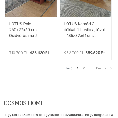
LOTUS Polc -
LOTUS Komód 2
260x27x60 cm,
fiókkal, 1 lenyíló ajtóval
Oxidvörös matt
- 135x37x61 cm,
Asteiche Tölgy /
Fekete matt
710.700
Ft
426.420
Ft
932.700
Ft
559.620
Ft
Előző
1
2
3
Következő
COSMOS HOME
"Egy keret számodra és egy küldetés számunkra, hogy megtaláld a