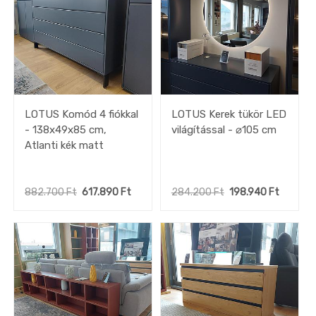
LOTUS Komód 4 fiókkal
LOTUS Kerek tükör LED
- 138x49x85 cm,
világítással - ⌀105 cm
Atlanti kék matt
882.700
Ft
617.890
Ft
284.200
Ft
198.940
Ft