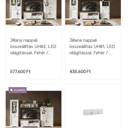
Iroda
Tapéta,
Függöny,
Lakástextil
Szőnyeg
Lámpa
Jillana nappali
Jillana nappali
DEKO
összeállítás UH82, LED
összeállítás UH81, LED
kiegészítők,
faliképek
világítással, Fehér /
világítással, Fehér /
Artisan tölgy,
Artisan tölgy,
OUTLET
akciók
354x204x51 cm
299x204x51 cm
577.600
Ft
435.600
Ft
ELEMES