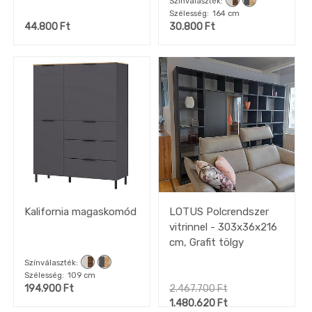
Színválaszték
(SFW1K/4/11)
Szélesség
164 cm
44.800
Ft
30.800
Ft
Kalifornia magaskomód
LOTUS Polcrendszer
vitrinnel - 303x36x216
cm, Grafit tölgy
Színválaszték
Szélesség
109 cm
194.900
Ft
2.467.700
Ft
1.480.620
Ft