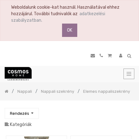
Weboldalunk cookie-kat használ. Használatával ehhez
TERMÉK
hozzájárul. További tudnivalók az
adatkezelési
KATEGÓRIA
szabályzatban.
OK
Összes
termék
Ülőbútor
Nappali
Nappali
szekrény
Fix
nappali
Previous
összeállítások
Nappali
Nappali szekrény
Elemes nappaliszekrény
Elemes
nappaliszekrény
TV
Rendezés
állvány
Kategóriák
Dohányzóasztal
Lerakóasztal