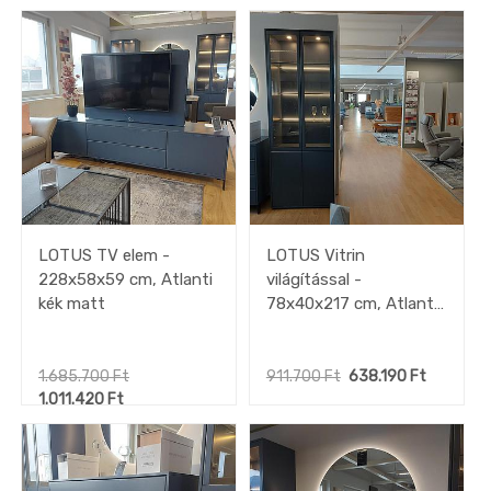
LOTUS TV elem -
LOTUS Vitrin
228x58x59 cm, Atlanti
világítással -
kék matt
78x40x217 cm, Atlanti
kék matt
1.685.700
Ft
911.700
Ft
638.190
Ft
1.011.420
Ft