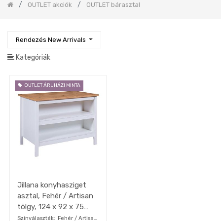
OUTLET akciók
OUTLET bárasztal
gépek
készletről
OUTLET
konyhák
Rendezés New Arrivals
Fürdőszoba
Kategóriák
Gyerekszoba
Iroda
OUTLET ÁRUHÁZI MINTA
Tapéta,
Függöny,
Lakástextil
Szőnyeg
Lámpa
DEKO
kiegészítők,
faliképek
OUTLET
akciók
Jillana konyhasziget
asztal, Fehér / Artisan
OUTLET
ágy
tölgy, 124 x 92 x 75
cm"ksz"
Színválaszték
Fehér / Artisan
OUTLET