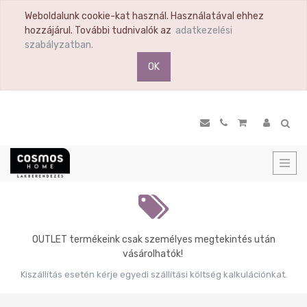
Weboldalunk cookie-kat használ. Használatával ehhez
TERMÉK
hozzájárul. További tudnivalók az
adatkezelési
KATEGÓRIA
szabályzatban.
OK
Összes
termék
Ülőbútor
Nappali
Komód
Vitrin
Polc
Previous
Hálószoba
Étkező
OUTLET termékeink csak személyes megtekintés után
Előszoba
vásárolhatók!
Tükör
Kiszállítás esetén kérje egyedi szállítási költség kalkulációnkat.
Konyha
Konyhai