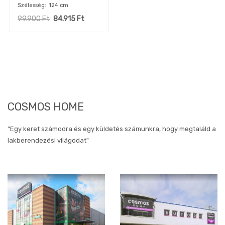
Szélesség
124 cm
tölgy
bárszék
99.900
Ft
84.915
Ft
OUTLET
dohányzóasztal
OUTLET
előszobák
OUTLET
komód
OUTLET
iroda
COSMOS HOME
OUTLET
TV-
állvány
"Egy keret számodra és egy küldetés számunkra, hogy megtaláld a
OUTLET
lakberendezési világodat"
ülőgarnitúra
OUTLET
fotel
OUTLET
fürdőszoba
OUTLET
gardróbszekrény
OUTLET