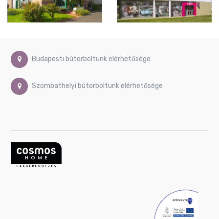
étkező
szék
OUTLET
hálószoba
OUTLET
lámpa
Budapesti bútorboltunk elérhetősége
OUTLET
étkezőasztal
Szombathelyi bútorboltunk elérhetősége
OUTLET
puff,
ülőke
OUTLET
bárasztal
OUTLET
nappali
szekrény