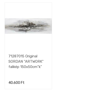
gépek
készletről
OUTLET
konyhák
Fürdőszoba
Gyerekszoba
Iroda
Tapéta,
Függöny,
Lakástextil
71287015 Original
Szőnyeg
SORDAN "ARTWORK"
Lámpa
falikép 150x50cm"k"
DEKO
kiegészítők,
faliképek
40.600
Ft
Deko
Falikép
Abstrakt
képek