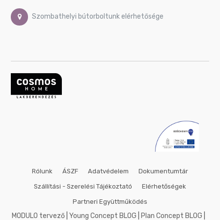
50x50
cm
Szombathelyi bútorboltunk elérhetősége
53x158
cm
60x80
cm
60x90
cm
60x140
cm
70x70
cm
75x100
cm
80x80
cm
Rólunk
ÁSZF
Adatvédelem
Dokumentumtár
90x90
cm
Szállítási - Szerelési Tájékoztató
Elérhetőségek
90x120
Partneri Együttműködés
cm
MODULO tervező
|
Young Concept BLOG
|
Plan Concept BLOG
|
100x100