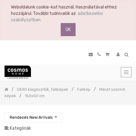
Weboldalunk cookie-kat használ. Használatával ehhez
TERMÉK
hozzájárul. További tudnivalók az
adatkezelési
KATEGÓRIA
szabályzatban.
OK
Összes
termék
Ülőbútor
Nappali
Komód
Vitrin
Polc
Previous
DEKO kiegészítők, faliképek
Falikép
Méret szerinti
Hálószoba
képek
150x50 cm
Étkező
Előszoba
Rendezés New Arrivals
Tükör
Konyha
Kategóriák
Konyhai