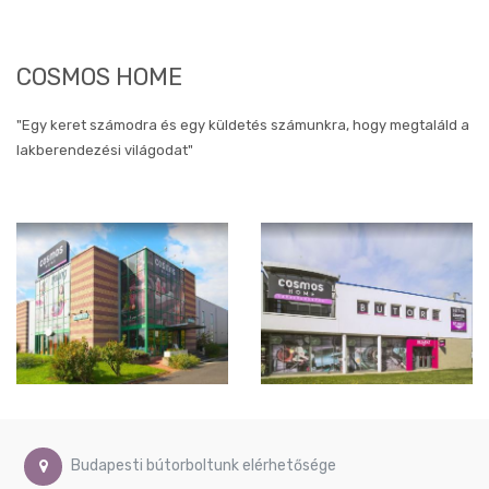
Művészi
képek
Gyerekszoba
COSMOS HOME
képek
Méret
szerinti
"Egy keret számodra és egy küldetés számunkra, hogy megtaláld a
képek
lakberendezési világodat"
Ø40
cm
Ø60
cm
Ø74
cm
40x80
cm
40x90
cm
46x90
cm
50x40
Budapesti bútorboltunk elérhetősége
cm