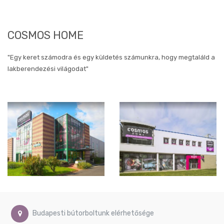
Művészi
képek
Gyerekszoba
COSMOS HOME
képek
Méret
szerinti
"Egy keret számodra és egy küldetés számunkra, hogy megtaláld a
képek
lakberendezési világodat"
Ø40
cm
Ø60
cm
Ø74
cm
40x80
cm
40x90
cm
46x90
cm
50x40
Budapesti bútorboltunk elérhetősége
cm