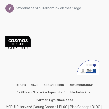
50x50
cm
Szombathelyi bútorboltunk elérhetősége
53x158
cm
60x80
cm
60x90
cm
60x140
cm
70x70
cm
75x100
cm
80x80
cm
Rólunk
ÁSZF
Adatvédelem
Dokumentumtár
90x90
cm
Szállítási - Szerelési Tájékoztató
Elérhetőségek
90x120
Partneri Együttműködés
cm
MODULO tervező
|
Young Concept BLOG
|
Plan Concept BLOG
|
100x100