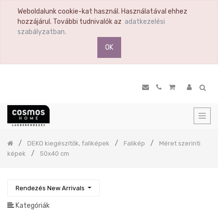
Weboldalunk cookie-kat használ. Használatával ehhez
TERMÉK
hozzájárul. További tudnivalók az
adatkezelési
KATEGÓRIA
szabályzatban.
OK
Összes
termék
Ülőbútor
Nappali
Komód
Vitrin
Polc
Previous
DEKO kiegészítők, faliképek
Falikép
Méret szerinti
Hálószoba
képek
50x40 cm
Étkező
Előszoba
Rendezés New Arrivals
Tükör
Konyha
Kategóriák
Konyhai