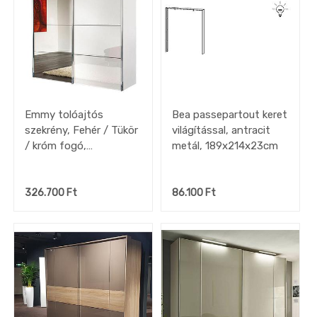
Emmy tolóajtós
Bea passepartout keret
szekrény, Fehér / Tükör
világítással, antracit
/ króm fogó,
metál, 189x214x23cm
226x229x62 cm
326.700
Ft
86.100
Ft