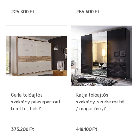
226.300
Ft
256.500
Ft
Carla tolóajtós
Katja tolóajtós
szekrény passepartout
szekrény, szürke metál
kerettel, belső
/ magasfényű
kiegészítőkkel,
sötétszürke / tükör /
280x215x60 cm,
króm fogó,
pezsgő/hegyi tölgy
270x229x62 cm
375.200
Ft
418.100
Ft
színben