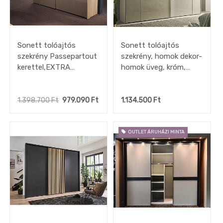
Sonett tolóajtós
Sonett tolóajtós
szekrény Passepartout
szekrény, homok dekor-
kerettel,EXTRA
homok üveg, króm,
belsőkkel,
EXTRA belső
249x222x68,sonoma/sonoma
kiegészítőkkel,
tölgy-mokkaüveg, króm
249x222x68cm
1.398.700
Ft
979.090
Ft
1.134.500
Ft
OUTLET ÁRUHÁZI MINTA