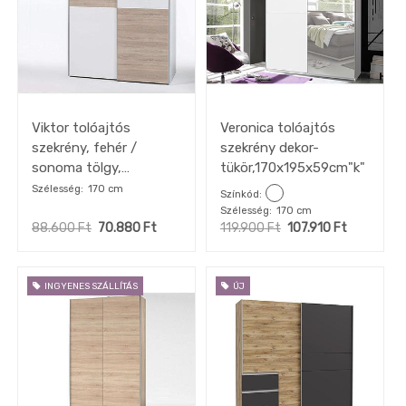
Fürdőszoba
Gyerekszoba
Iroda
Tapéta,
Függöny,
Lakástextil
Viktor tolóajtós
Veronica tolóajtós
szekrény, fehér /
szekrény dekor-
Szőnyeg
sonoma tölgy,
tükör,170x195x59cm"k"
Lámpa
170x195x59cm"k"
Szélesség
170 cm
Színkód
DEKO
Szélesség
170 cm
kiegészítők,
faliképek
88.600
Ft
70.880
Ft
119.900
Ft
107.910
Ft
OUTLET
akciók
INGYENES SZÁLLÍTÁS
ÚJ