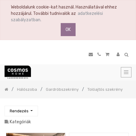
Weboldalunk cookie-kat használ. Használatával ehhez
TERMÉK
hozzájárul. További tudnivalók az
adatkezelési
KATEGÓRIA
szabályzatban.
OK
Összes
termék
Ülőbútor
Nappali
Komód
Vitrin
Polc
Previous
Hálószoba
Gardróbszekrény
Tolóajtós szekrény
Hálószoba
Hálószoba
szett
Rendezés
Ágyak
Kategóriák
Gardróbszekrény
Tolóajtós
szekrény