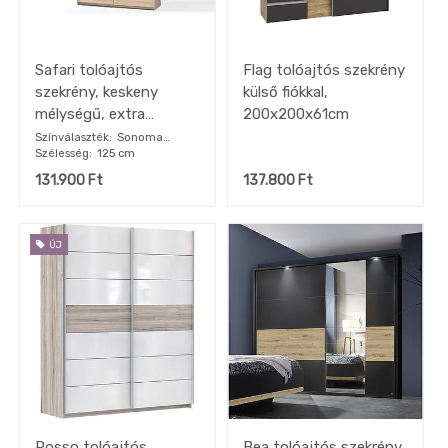
Safari tolóajtós
Flag tolóajtós szekrény
szekrény, keskeny
külső fiókkal,
mélységű, extra
200x200x61cm
belsőkkel,sonoma
Színválaszték
Sonoma
Szélesség
125 cm
világos tölgy
tölgy,125x195x38cm
131.900
Ft
137.800
Ft
ÚJ
Rosso tolóajtós
Bea tolóajtós szekrény