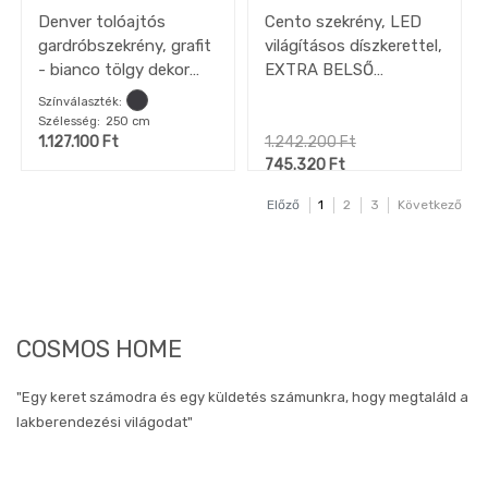
Denver tolóajtós
Cento szekrény, LED
gardróbszekrény, grafit
világításos díszkerettel,
- bianco tölgy dekor
EXTRA BELSŐ
lamellák, EXTRA belső
KIEGÉSZÍTŐKKEL,
Színválaszték
kiegészítőkkel (külső-
kőszürke-mokka,
Szélesség
250 cm
belső- középső fékező
250x220 cm"k"
1.127.100
Ft
1.242.200
Ft
szett + passepartout
745.320
Ft
keret LED-világítással),
Előző
1
2
3
Következő
250x217x67 cm
COSMOS HOME
"Egy keret számodra és egy küldetés számunkra, hogy megtaláld a
lakberendezési világodat"