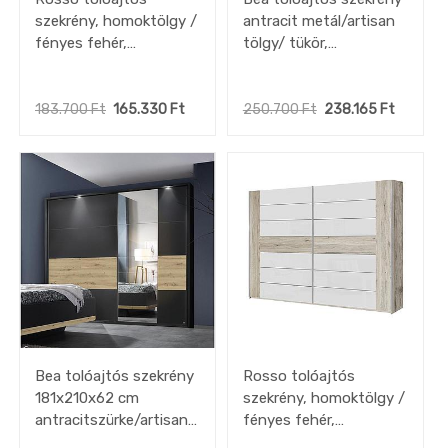
szekrény, homoktölgy /
antracit metál/artisan
fényes fehér,
tölgy/ tükör,
170x210x61 cm"ks"
226x210x62cm
183.700
Ft
165.330
Ft
250.700
Ft
238.165
Ft
Bea tolóajtós szekrény
Rosso tolóajtós
181x210x62 cm
szekrény, homoktölgy /
antracitszürke/artisan
fényes fehér,
tölgy
270x210x61 cm