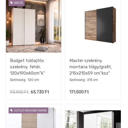
AKCIÓ
Nyílóajtós
szekrény
Tervezhető
szekrény
Éjjeliszekrény
Matrac
Ágyrács
Gyerekágy,
Budget tolóajtós
Master szekrény,
Heverő
szekrény, fehér,
montana tölgy/grafit,
Étkező
120x190x60cm"k"
215x210x59 cm"ksz"
Előszoba
Szélesség
120 cm
Szélesség
215 cm
Tükör
93.900
Ft
65.730
Ft
171.500
Ft
Konyha
Konyhai
gépek
OUTLET ÁRUHÁZI MINTA
készletről
OUTLET
konyhák