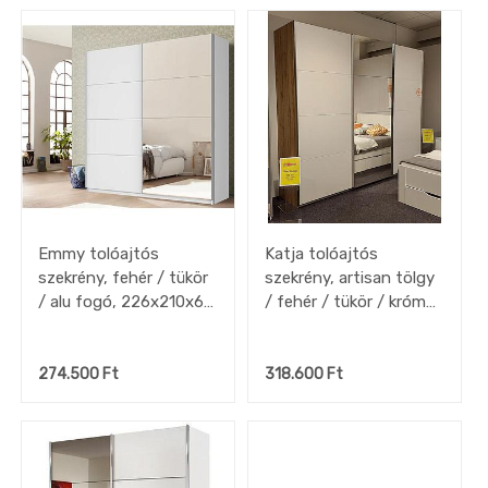
Emmy tolóajtós
Katja tolóajtós
szekrény, fehér / tükör
szekrény, artisan tölgy
/ alu fogó, 226x210x62
/ fehér / tükör / króm
cm
fogó, 271x229x62 cm
274.500
Ft
318.600
Ft