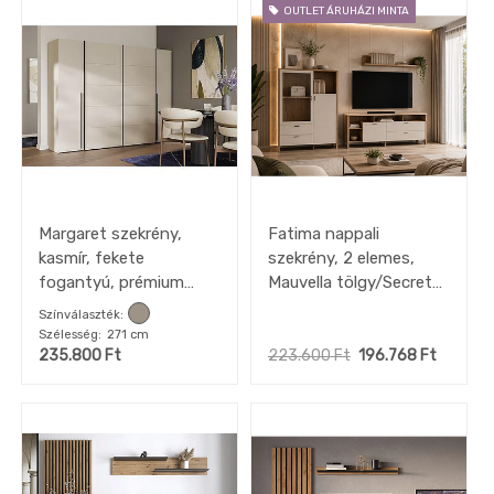
OUTLET ÁRUHÁZI MINTA
Konzol
asztal
Komód
Vitrin
Polc
Hálószoba
Étkező
Előszoba
Margaret szekrény,
Fatima nappali
kasmír, fekete
szekrény, 2 elemes,
Tükör
fogantyú, prémium
Mauvella tölgy/Secret
Konyha
belső felszereltséggel,
szürke (SZETT)"k"
Színválaszték
Konyhai
271x211x61 cm
Szélesség
271 cm
gépek
készletről
235.800
Ft
223.600
Ft
196.768
Ft
OUTLET
konyhák
Fürdőszoba
Gyerekszoba