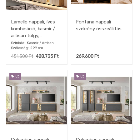
Lamello nappali, íves
Fontana nappali
kombináció, kasmír /
szekrény összeállítás
artisan tölgy,
világítással, 299x199
Színkód
Kasmír / Artisan
Szélesség
tölgy
299 cm
cm"k"
451.300
Ft
428.735
Ft
269.600
Ft
ÚJ
ÚJ
Colombus nappali
Colombus nappali