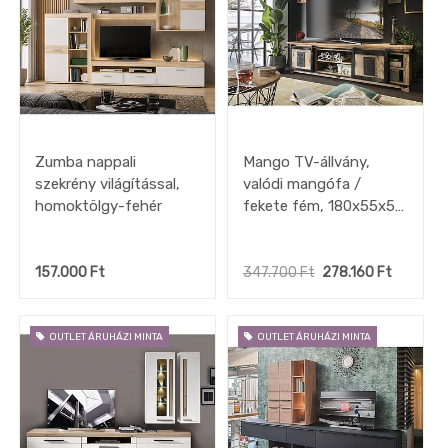
Zumba nappali
Mango TV-állvány,
szekrény világítással,
valódi mangófa /
homoktölgy-fehér
fekete fém, 180x55x50
"k"
157.000
Ft
347.700
Ft
278.160
Ft
OUTLET ÁRUHÁZI MINTA
OUTLET ÁRUHÁZI MINTA