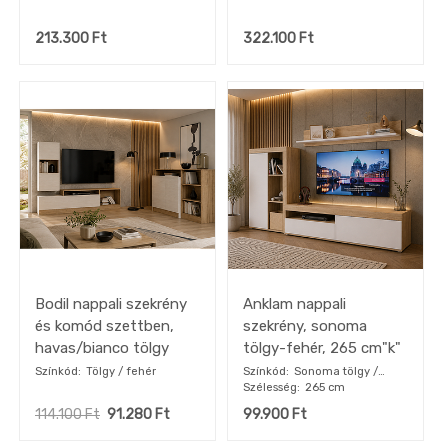
213.300
Ft
322.100
Ft
Bodil nappali szekrény
Anklam nappali
és komód szettben,
szekrény, sonoma
havas/bianco tölgy
tölgy-fehér, 265 cm"k"
Színkód
Tölgy / fehér
Színkód
Sonoma tölgy /
Szélesség
fehér
265 cm
114.100
Ft
91.280
Ft
99.900
Ft