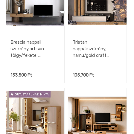
Iroda
Tapéta,
Függöny,
Lakástextil
Szőnyeg
Lámpa
Brescia nappali
Tristan
DEKO
szekrény,artisan
nappaliszekrény,
kiegészítők,
faliképek
tölgy/fekete ,
hamu/gold craft
OUTLET
250×200x43 cm
tölgy/antracit,
akciók
225x211x39 cm
153.500
Ft
105.700
Ft
OUTLET ÁRUHÁZI MINTA