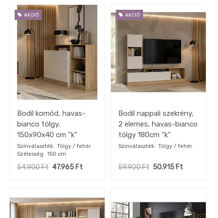
AKCIÓ
AKCIÓ
Bodil komód, havas-
Bodil nappali szekrény,
bianco tölgy,
2 elemes, havas-bianco
150x90x40 cm "k"
tölgy 180cm "k"
Színválaszték
Tölgy / fehér
Színválaszték
Tölgy / fehér
Szélesség
150 cm
54.900
Ft
47.965
Ft
59.900
Ft
50.915
Ft