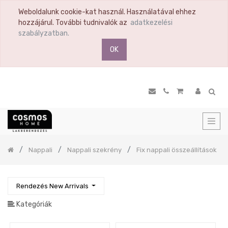
Weboldalunk cookie-kat használ. Használatával ehhez
TERMÉK
hozzájárul. További tudnivalók az
adatkezelési
KATEGÓRIA
szabályzatban.
OK
Összes
termék
Ülőbútor
Nappali
Nappali
szekrény
Fix
nappali
Previous
összeállítások
Nappali
Nappali szekrény
Fix nappali összeállítások
Elemes
nappaliszekrény
TV
Rendezés New Arrivals
állvány
Kategóriák
Dohányzóasztal
Lerakóasztal