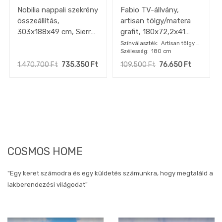
Nobilia nappali szekrény
Fabio TV-állvány,
összeállítás,
artisan tölgy/matera
303x188x49 cm, Sierra
grafit, 180x72,2x41
tölgy / Fekete, kiállított
cm"k"
Színválaszték
Artisan tölgy /
Szélesség
180 cm
Matera grafit
minta
1.470.700
Ft
735.350
Ft
109.500
Ft
76.650
Ft
COSMOS HOME
"Egy keret számodra és egy küldetés számunkra, hogy megtaláld a
lakberendezési világodat"