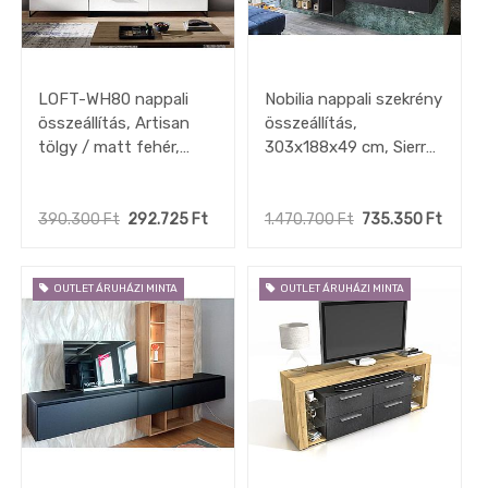
LOFT-WH80 nappali
Nobilia nappali szekrény
összeállítás, Artisan
összeállítás,
tölgy / matt fehér,
303x188x49 cm, Sierra
288x193x44 cm "k"
tölgy / Fekete, kiállított
minta
390.300
Ft
292.725
Ft
1.470.700
Ft
735.350
Ft
OUTLET ÁRUHÁZI MINTA
OUTLET ÁRUHÁZI MINTA