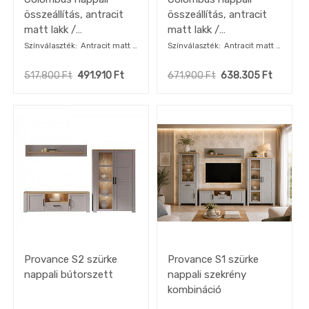
összeállítás, antracit
összeállítás, antracit
matt lakk /
matt lakk /
csomóstölgy, LED
csomóstölgy, LED
Színválaszték
Antracit matt /
Színválaszték
Antracit matt /
Csomós tölgy
Csomós tölgy
világítással
világítással
517.800
Ft
491.910
Ft
671.900
Ft
638.305
Ft
Provance S2 szürke
Provance S1 szürke
nappali bútorszett
nappali szekrény
kombináció