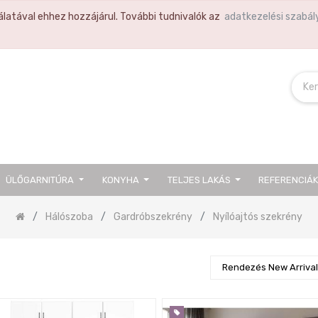
latával ehhez hozzájárul. További tudnivalók az
adatkezelési szabál
ÜLŐGARNITÚRA
KONYHA
TELJES LAKÁS
REFERENCIÁ
Hálószoba
Gardróbszekrény
Nyílóajtós szekrény
Rendezés New Arriva