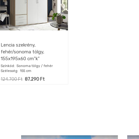
Lencia szekrény,
fehér/sonoma tölgy,
155x195x60 cm"k"
Színkód
Sonoma tölgy / fehér
Szélesség
155 cm
124.700
Ft
87.290
Ft