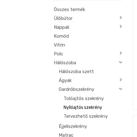
Összes termék
Ülőbútor
Nappali
Komód
Vitrin
Polc
Hálószoba
Hálószoba szett
Ágyak
Gardróbszekrény
Tolóajtós szekrény
Nyílóajtós szekrény
Tervezhető szekrény
Éjjeliszekrény
Matrac