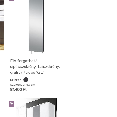
Elis forgatható
cipősszekrény, faliszekrény,
grafit / tükrös"ksz"
Színkód
Szélesség
50 cm
81.400
Ft