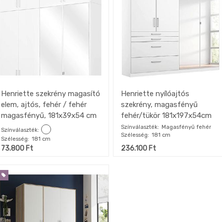
Henriette szekrény magasító
Henriette nyílóajtós
elem, ajtós, fehér / fehér
szekrény, magasfényű
magasfényű, 181x39x54 cm
fehér/tükör 181x197x54cm
Színválaszték
Magasfényű fehér
Színválaszték
Szélesség
181 cm
Szélesség
181 cm
73.800
Ft
236.100
Ft