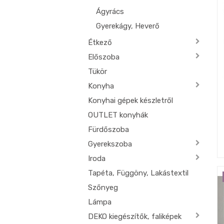
Ágyrács
Gyerekágy, Heverő
Étkező
Előszoba
Tükör
Konyha
Konyhai gépek készletről
OUTLET konyhák
Fürdőszoba
Gyerekszoba
Iroda
Tapéta, Függöny, Lakástextil
Szőnyeg
Lámpa
DEKO kiegészítők, faliképek