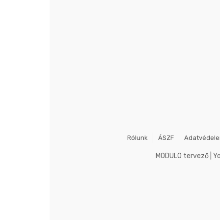
Rólunk
ÁSZF
Adatvédel
MODULO tervező
|
Y