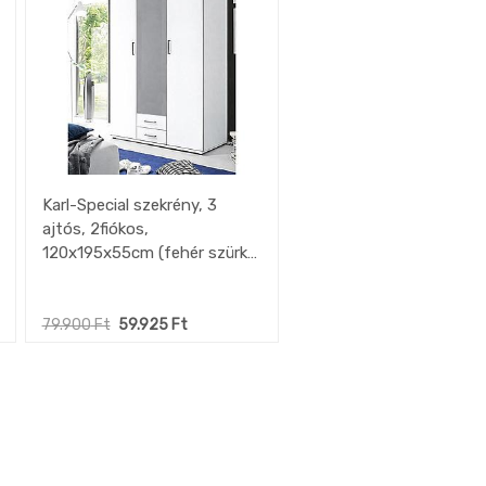
Karl-Special szekrény, 3
ajtós, 2fiókos,
120x195x55cm (fehér szürke)
"k"
79.900
Ft
59.925
Ft