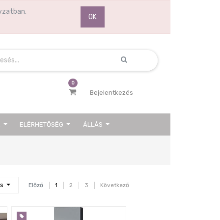
yzatban.
OK
0
Bejelentkezés
K
ELÉRHETŐSÉG
ÁLLÁS
Next
ls
Előző
1
2
3
Következő