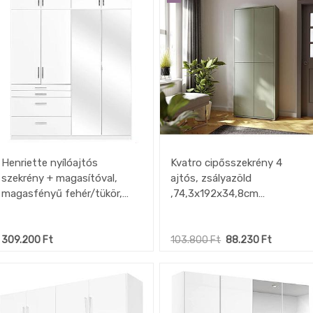
Henriette nyílóajtós
Kvatro cipősszekrény 4
szekrény + magasítóval,
ajtós, zsályazöld
magasfényű fehér/tükör,
,74,3x192x34,8cm
181x236x54 cm
(mintadarab)
309.200
Ft
103.800
Ft
88.230
Ft