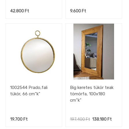
42.800
Ft
9.600
Ft
1002544 Prado,fali
Big keretes tükör teak
tükör, 66 cm"k"
tömörfa, 100x180
cm"k"
19.700
Ft
197.400
Ft
138.180
Ft