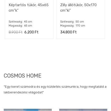
Képtartós tükör, 45x65
Zilly állótükör, 50x170
cm"k"
cm"ki"
Szélesség
45 cm
Szélesség
50 cm
Magasság
65 cm
Magasság
170 cm
8.900
Ft
6.200
Ft
34.800
Ft
COSMOS HOME
"Egy keret számodra és egy küldetés számunkra, hogy megtaláld a
lakberendezési világodat"