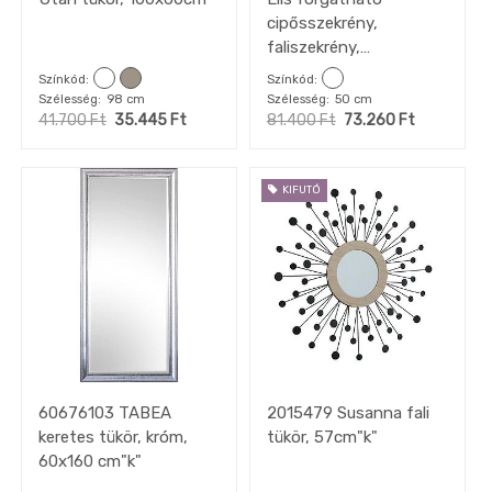
cipősszekrény,
faliszekrény,
fehér/tükrös"ks"
Színkód
Színkód
Szélesség
98 cm
Szélesség
50 cm
41.700
Ft
35.445
Ft
81.400
Ft
73.260
Ft
KIFUTÓ
60676103 TABEA
2015479 Susanna fali
keretes tükör, króm,
tükör, 57cm"k"
60x160 cm"k"