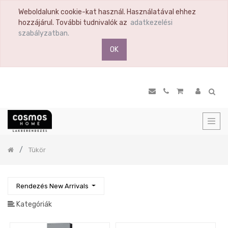
Weboldalunk cookie-kat használ. Használatával ehhez
TERMÉK
hozzájárul. További tudnivalók az
adatkezelési
KATEGÓRIA
szabályzatban.
OK
Összes
termék
Ülőbútor
Nappali
Komód
Vitrin
Polc
Previous
Tükör
Hálószoba
Étkező
Előszoba
Rendezés New Arrivals
Tükör
Kategóriák
Konyha
Konyhai