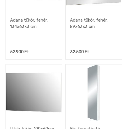
Adana tükör, fehér,
Adana tükör, fehér,
134x63x3 cm
89x63x3 cm
52.900
Ft
32.500
Ft
Utah tükör, 100x60cm
Elis forgatható