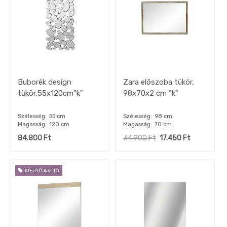
Buborék design
Zara előszoba tükör,
tükör,55x120cm"k"
98x70x2 cm "k"
Szélesség
55 cm
Szélesség
98 cm
Magasság
120 cm
Magasság
70 cm
84.800
Ft
34.900
Ft
17.450
Ft
KIFUTÓ AKCIÓ