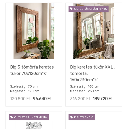
OUTLET ÁRUHÁZI MINTA
Big 3 tömörfa keretes
Big keretes tükör XXL ,
tükör 70x120cm"k"
tömörfa,
160x230cm"k"
Szélesség
70 cm
Szélesség
160 cm
Magasság
120 cm
Magasság
230 cm
120.800
Ft
96.640
Ft
316.200
Ft
189.720
Ft
OUTLET ÁRUHÁZI MINTA
KIFUTÓ AKCIÓ