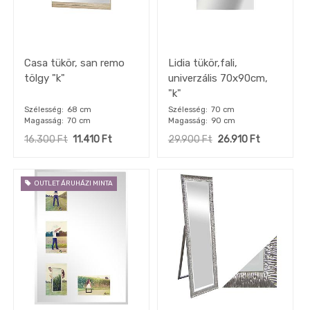
Casa tükör, san remo
Lidia tükör,fali,
tölgy "k"
univerzális 70x90cm,
"k"
Szélesség
68 cm
Szélesség
70 cm
Magasság
70 cm
Magasság
90 cm
16.300
Ft
11.410
Ft
29.900
Ft
26.910
Ft
OUTLET ÁRUHÁZI MINTA