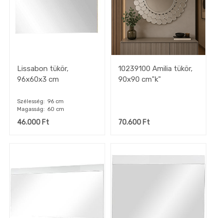
Lissabon tükör,
10239100 Amilia tükör,
96x60x3 cm
90x90 cm"k"
Szélesség
96 cm
Magasság
60 cm
46.000
Ft
70.600
Ft