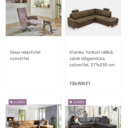
Sirius relaxfotel
Stanley funkció nélküli
szövettel
sarok ülőgarnitúra,
szövettel, 271x235 cm
736.900
Ft
ELEMES
ELEMES