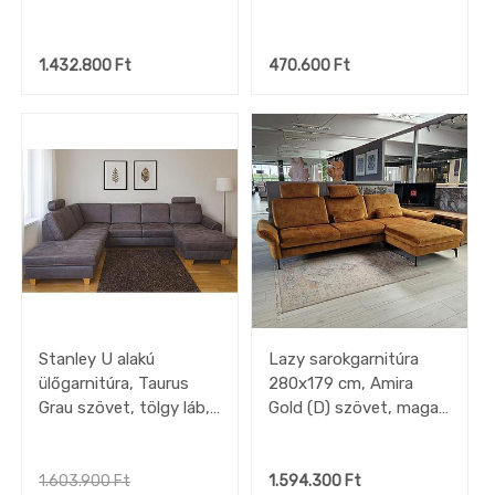
300x315 cm
1.432.800
Ft
470.600
Ft
Stanley U alakú
Lazy sarokgarnitúra
ülőgarnitúra, Taurus
280x179 cm, Amira
Grau szövet, tölgy láb,
Gold (D) szövet, magas
vendégággyal,
fekete fém lábbal,
tárolóval, fiókkal, relax
motoros
funkcióval, 2 db
ülésmélységállítással,
1.603.900
Ft
1.594.300
Ft