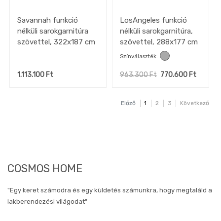
Savannah funkció
LosAngeles funkció
nélküli sarokgarnitúra
nélküli sarokgarnitúra,
szövettel, 322x187 cm
szövettel, 288x177 cm
Színválaszték
1.113.100
Ft
963.300
Ft
770.600
Ft
Előző
1
2
3
Következő
COSMOS HOME
"Egy keret számodra és egy küldetés számunkra, hogy megtaláld a
lakberendezési világodat"