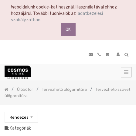
Weboldalunk cookie-kat használ. Használatával ehhez
TERMÉK
hozzájárul. További tudnivalók az
adatkezelési
KATEGÓRIA
szabályzatban.
OK
Összes
termék
Ülőbútor
Puff
Fotel
Relax
fotel
Previous
Kanapé
Ülőbútor
Tervezhető ülőgarnitúra
Tervezhető szövet
Sarok
ülőgarnitúra
ülőgarnitúra
U
alakú
Rendezés
ülőgarnitúra
Tervezhető
Kategóriák
ülőgarnitúra