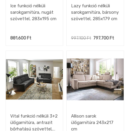
Ice funkció nélküli
Lazy funkció nélküli
sarokgarnitúra, nugát
sarokgarnitúra, bársony
szövettel, 283x195 cm
szövettel, 285x179 cm
881.600
Ft
997.100
Ft
797.700
Ft
Vital funkció nélküli 3+2
Allison sarok
ülőgarnitúra, antrazit
ülőgarnitúra 243x217
bőrhatású szövettel,
cm