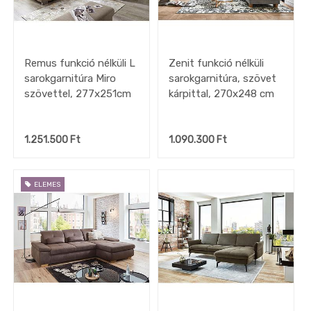
Remus funkció nélküli L
Zenit funkció nélküli
sarokgarnitúra Miro
sarokgarnitúra, szövet
szövettel, 277x251cm
kárpittal, 270x248 cm
1.251.500
Ft
1.090.300
Ft
ELEMES