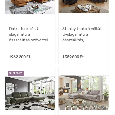
Dakka funkciós U-
Stanley funkció nélküli
ülőgarnitúra
U-ülőgarnitúra
összeállítás szövettel,
összeállítás,
173x321x235 cm
sötétszürke bőrhatású
szövettel,
313x235x167 cm
1.962.200
Ft
1.359.800
Ft
ELEMES