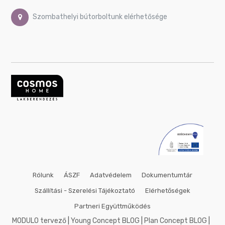
50x50
cm
Szombathelyi bútorboltunk elérhetősége
53x158
cm
60x80
cm
60x90
cm
60x140
cm
70x70
cm
75x100
cm
80x80
cm
Rólunk
ÁSZF
Adatvédelem
Dokumentumtár
90x90
cm
Szállítási - Szerelési Tájékoztató
Elérhetőségek
90x120
Partneri Együttműködés
cm
MODULO tervező
|
Young Concept BLOG
|
Plan Concept BLOG
|
100x100