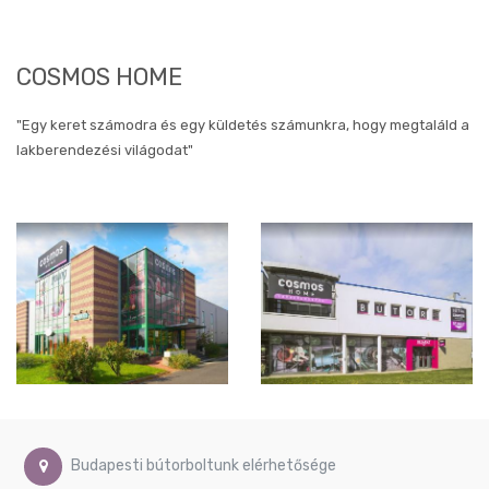
Művészi
képek
Gyerekszoba
COSMOS HOME
képek
Méret
szerinti
"Egy keret számodra és egy küldetés számunkra, hogy megtaláld a
képek
lakberendezési világodat"
Ø40
cm
Ø60
cm
Ø74
cm
40x80
cm
40x90
cm
46x90
cm
50x40
Budapesti bútorboltunk elérhetősége
cm