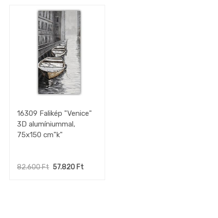
gépek
készletről
OUTLET
konyhák
Fürdőszoba
Gyerekszoba
Iroda
Tapéta,
Függöny,
Lakástextil
16309 Falikép "Venice"
Szőnyeg
3D alumíniummal,
Lámpa
75x150 cm"k"
DEKO
kiegészítők,
faliképek
82.600
Ft
57.820
Ft
Deko
Falikép
Abstrakt
képek