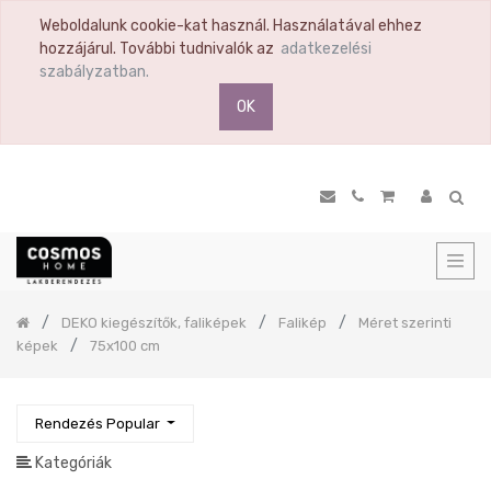
Weboldalunk cookie-kat használ. Használatával ehhez
TERMÉK
hozzájárul. További tudnivalók az
adatkezelési
KATEGÓRIA
szabályzatban.
OK
Összes
termék
Ülőbútor
Nappali
Komód
Vitrin
Polc
Previous
DEKO kiegészítők, faliképek
Falikép
Méret szerinti
Hálószoba
képek
75x100 cm
Étkező
Előszoba
Rendezés Popular
Tükör
Konyha
Kategóriák
Konyhai