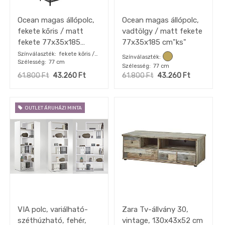
Ocean magas állópolc,
Ocean magas állópolc,
fekete kőris / matt
vadtölgy / matt fekete
fekete 77x35x185
77x35x185 cm"ks"
cm"ksz"
Színválaszték
fekete kőris /
Színválaszték
Szélesség
77 cm
fekete
Szélesség
77 cm
61.800
Ft
43.260
Ft
61.800
Ft
43.260
Ft
OUTLET ÁRUHÁZI MINTA
VIA polc, variálható-
Zara Tv-állvány 30,
széthúzható, fehér,
vintage, 130x43x52 cm