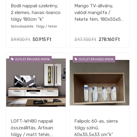
Bodil nappali szekrény,
Mango TV-állvány,
2 elemes, havas-bianco
valódi mangófa /
tölgy 180cm "k"
fekete fém, 180x55x50
"k"
Színválaszték
Tölgy / fehér
59.900
Ft
50.915
Ft
347.700
Ft
278.160
Ft
OUTLET ÁRUHÁZI MINTA
OUTLET ÁRUHÁZI MINTA
LOFT-WH80 nappali
Falipolc 60-as, sierra
összeállítás, Artisan
tölgy színű,
tölgy / matt fehér,
60x35,5x33 cm"k"