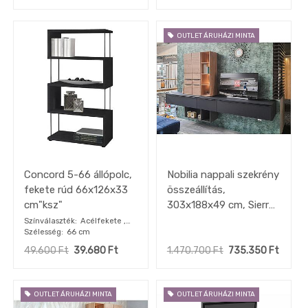
OUTLET ÁRUHÁZI MINTA
Concord 5-66 állópolc,
Nobilia nappali szekrény
fekete rúd 66x126x33
összeállítás,
cm"ksz"
303x188x49 cm, Sierra
tölgy / Fekete, kiállított
Színválaszték
Acélfekete ,
Szélesség
66 cm
Csomós tölgy
minta
49.600
Ft
39.680
Ft
1.470.700
Ft
735.350
Ft
OUTLET ÁRUHÁZI MINTA
OUTLET ÁRUHÁZI MINTA