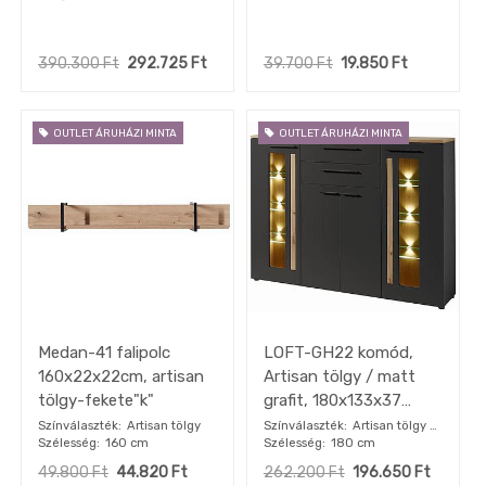
288x193x44 cm "k"
390.300
Ft
292.725
Ft
39.700
Ft
19.850
Ft
OUTLET ÁRUHÁZI MINTA
OUTLET ÁRUHÁZI MINTA
Medan-41 falipolc
LOFT-GH22 komód,
160x22x22cm, artisan
Artisan tölgy / matt
tölgy-fekete"k"
grafit, 180x133x37
cm"k"
Színválaszték
Artisan tölgy
Színválaszték
Artisan tölgy /
Szélesség
160 cm
Szélesség
180 cm
grafit
49.800
Ft
44.820
Ft
262.200
Ft
196.650
Ft