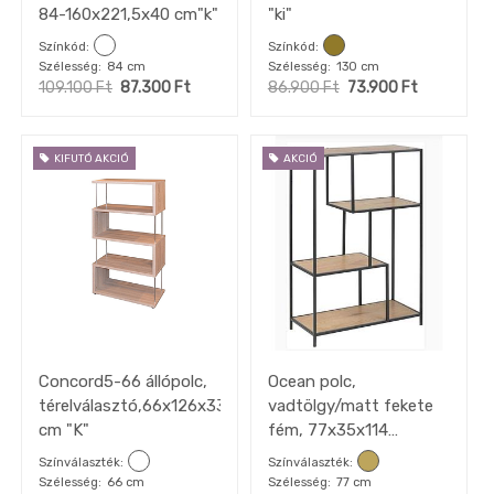
84-160x221,5x40 cm"k"
"ki"
Színkód
Színkód
Szélesség
84 cm
Szélesség
130 cm
109.100
Ft
87.300
Ft
86.900
Ft
73.900
Ft
KIFUTÓ AKCIÓ
AKCIÓ
Concord5-66 állópolc,
Ocean polc,
térelválasztó,66x126x33
vadtölgy/matt fekete
cm "K"
fém, 77x35x114
cm"ksz"
Színválaszték
Színválaszték
Szélesség
66 cm
Szélesség
77 cm