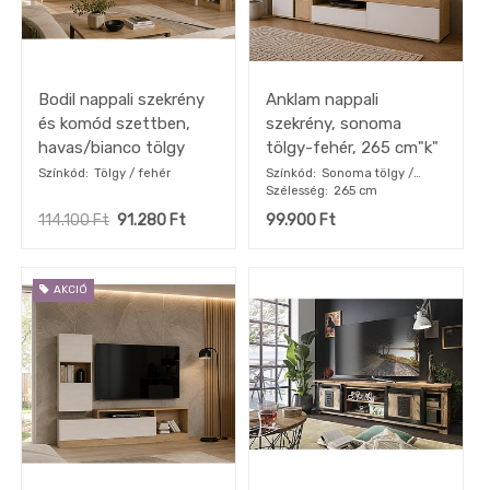
Bodil nappali szekrény
Anklam nappali
és komód szettben,
szekrény, sonoma
havas/bianco tölgy
tölgy-fehér, 265 cm"k"
Színkód
Tölgy / fehér
Színkód
Sonoma tölgy /
Szélesség
fehér
265 cm
114.100
Ft
91.280
Ft
99.900
Ft
AKCIÓ