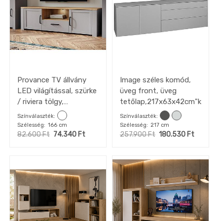
Provance TV állvány
Image széles komód,
LED világítással, szürke
üveg front, üveg
/ riviera tölgy,
tetőlap,217x63x42cm"k"
166x52x42 cm
Színválaszték
Színválaszték
Szélesség
166 cm
Szélesség
217 cm
82.600
Ft
74.340
Ft
257.900
Ft
180.530
Ft