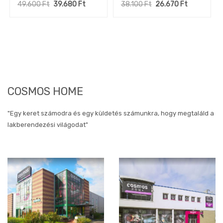
49.600
Ft
39.680
Ft
38.100
Ft
26.670
Ft
COSMOS HOME
"Egy keret számodra és egy küldetés számunkra, hogy megtaláld a
lakberendezési világodat"