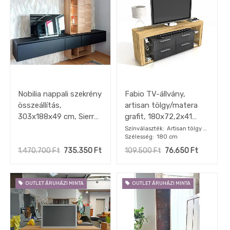
Nobilia nappali szekrény
Fabio TV-állvány,
összeállítás,
artisan tölgy/matera
303x188x49 cm, Sierra
grafit, 180x72,2x41
tölgy / Fekete, kiállított
cm"k"
Színválaszték
Artisan tölgy /
Szélesség
180 cm
Matera grafit
minta
1.470.700
Ft
735.350
Ft
109.500
Ft
76.650
Ft
OUTLET ÁRUHÁZI MINTA
OUTLET ÁRUHÁZI MINTA