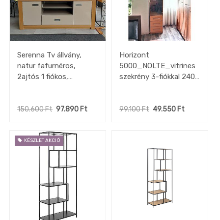
Serenna Tv állvány,
Horizont
natur fafurnéros,
5000_NOLTE_vitrines
2ajtós 1 fiókos,
szekrény 3-fiókkal 240
160x65x42 cm"k"
x 41 x 42 cm bükk"k"
150.600
Ft
97.890
Ft
99.100
Ft
49.550
Ft
KÉSZLET AKCIÓ