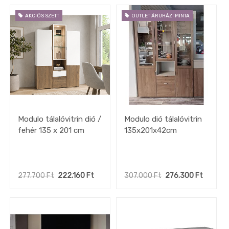
étkező
szék
AKCIÓS SZETT
OUTLET ÁRUHÁZI MINTA
OUTLET
hálószoba
OUTLET
lámpa
OUTLET
étkezőasztal
OUTLET
puff,
ülőke
Modulo tálalóvitrin dió /
Modulo dió tálalóvitrin
OUTLET
fehér 135 x 201 cm
135x201x42cm
bárasztal
OUTLET
nappali
szekrény
277.700
Ft
222.160
Ft
307.000
Ft
276.300
Ft