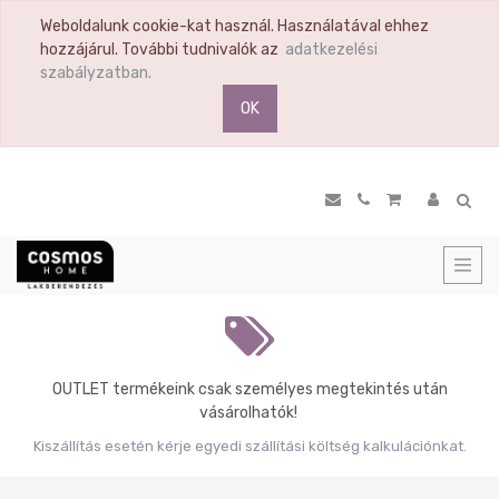
Weboldalunk cookie-kat használ. Használatával ehhez
TERMÉK
hozzájárul. További tudnivalók az
adatkezelési
KATEGÓRIA
szabályzatban.
OK
Összes
termék
Ülőbútor
Nappali
Komód
Vitrin
Polc
Previous
Hálószoba
Étkező
OUTLET termékeink csak személyes megtekintés után
Előszoba
vásárolhatók!
Tükör
Kiszállítás esetén kérje egyedi szállítási költség kalkulációnkat.
Konyha
Konyhai