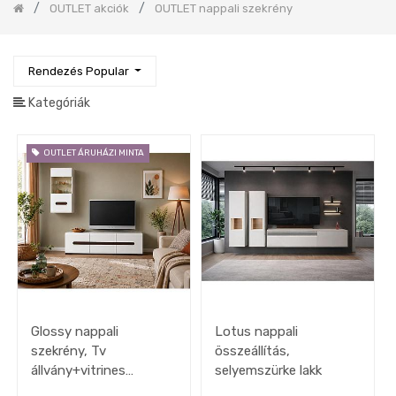
OUTLET akciók
OUTLET nappali szekrény
gépek
készletről
OUTLET
konyhák
Rendezés Popular
Fürdőszoba
Kategóriák
Gyerekszoba
Iroda
OUTLET ÁRUHÁZI MINTA
Tapéta,
Függöny,
Lakástextil
Szőnyeg
Lámpa
DEKO
kiegészítők,
faliképek
OUTLET
akciók
Glossy nappali
Lotus nappali
szekrény, Tv
összeállítás,
OUTLET
ágy
állvány+vitrines
selyemszürke lakk
szekrény, magasfényű
OUTLET