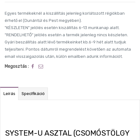
Egyes termékeknél a kiszállítás jelenleg korlátozott régiókban
érhető el (Dunántúl és Pest megyében).
"KÉSZLETEN" jelölés esetén kiszállítás 6-13 munkanap alatt.
"RENDELHETŐ" jelölés esetén a termék jelenleg nincs készleten.
Gyári beszállítás alatt lévő termékeinket kb.6-9 hét alatt tudjuk
teljesíteni. Pontos dátumról megrendelést követően az automata
email visszaigazolás után, külön emailben adunk információt.
Megosztás :
Leírás
SpecIfikáció
SYSTEM-U ASZTAL (CSOMÓSTÖLGY