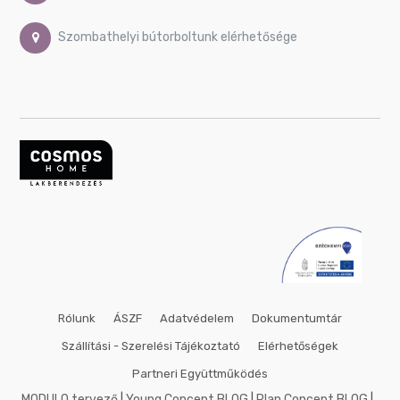
Szombathelyi bútorboltunk elérhetősége
Rólunk
ÁSZF
Adatvédelem
Dokumentumtár
Szállítási - Szerelési Tájékoztató
Elérhetőségek
Partneri Együttműködés
MODULO tervező
|
Young Concept BLOG
|
Plan Concept BLOG
|