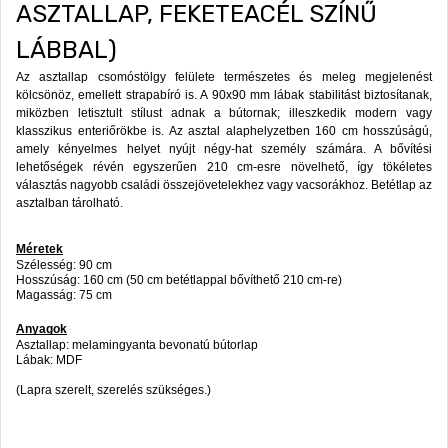
ASZTALLAP, FEKETEACÉL SZÍNŰ
LÁBBAL)
Az asztallap csomóstölgy felülete természetes és meleg megjelenést 
kölcsönöz, emellett strapabíró is. A 90x90 mm lábak stabilitást biztosítanak, 
miközben letisztult stílust adnak a bútornak; illeszkedik modern vagy 
klasszikus enteriőrökbe is. Az asztal alaphelyzetben 160 cm hosszúságú, 
amely kényelmes helyet nyújt négy-hat személy számára. A bővítési 
lehetőségek révén egyszerűen 210 cm-esre növelhető, így tökéletes 
választás nagyobb családi összejövetelekhez vagy vacsorákhoz. Betétlap az 
asztalban tárolható.
Méretek
Szélesség: 90 cm  
Hosszúság: 160 cm (50 cm betétlappal bővíthető 210 cm-re) 
Magasság: 75 cm 
Anyagok
Asztallap: melamingyanta bevonatú bútorlap
Lábak: MDF
(Lapra szerelt, szerelés szükséges.)