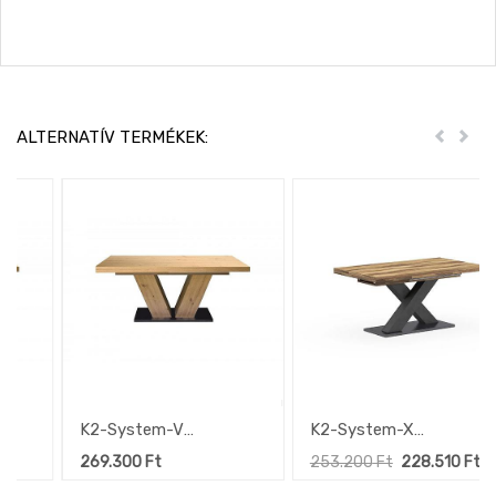
ALTERNATÍV TERMÉKEK:
Előző
Köv
K2-System-V
K2-System-X
étkezőasztal,
étkezőasztal,
269.300
Ft
253.200
Ft
228.510
Ft
Csomóstölgy /
Deszkatölgy / Grafit láb