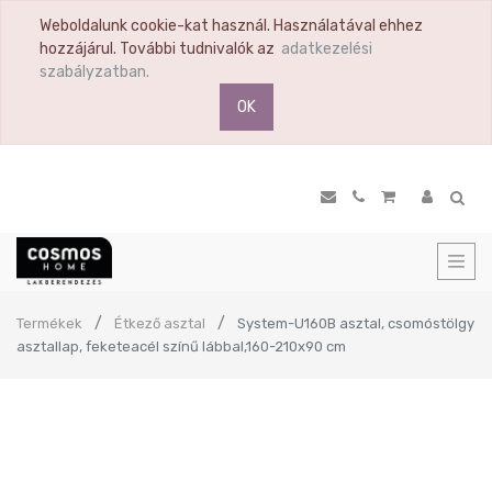
Weboldalunk cookie-kat használ. Használatával ehhez
hozzájárul. További tudnivalók az
adatkezelési
szabályzatban.
OK
Termékek
Étkező asztal
System-U160B asztal, csomóstölgy
asztallap, feketeacél színű lábbal,160-210x90 cm