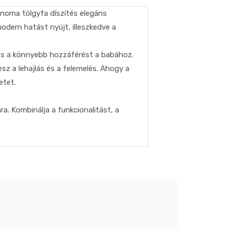
onoma tölgyfa díszítés elegáns
odern hatást nyújt, illeszkedve a
 és a könnyebb hozzáférést a babához.
z a lehajlás és a felemelés. Ahogy a
etet.
a. Kombinálja a funkcionalitást, a