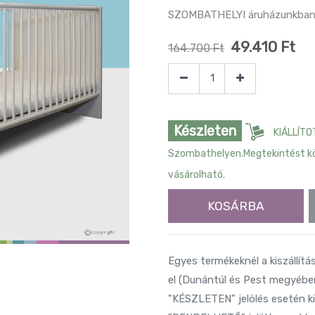
SZOMBATHELYI áruházunkban ve
49.410
Ft
164.700
Ft
Készleten
KIÁLLÍT
Szombathelyen.Megtekintést köv
vásárolható.
KOSÁRBA
Egyes termékeknél a kiszállítá
el (Dunántúl és Pest megyében
"KÉSZLETEN" jelölés esetén ki