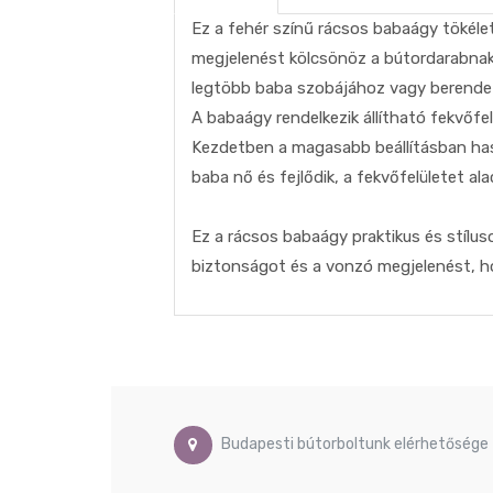
Ez a fehér színű rácsos babaágy tökéle
megjelenést kölcsönöz a bútordarabnak, 
legtöbb baba szobájához vagy berendez
A babaágy rendelkezik állítható fekvőf
Kezdetben a magasabb beállításban has
baba nő és fejlődik, a fekvőfelületet al
Ez a rácsos babaágy praktikus és stílus
biztonságot és a vonzó megjelenést, 
Budapesti bútorboltunk elérhetősége