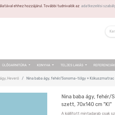
latával ehhez hozzájárul. További tudnivalók az
adatkezelési szabál
ÜLŐGARNITÚRA
KONYHA
TELJES LAKÁS
REFERENCIÁ
ágy, Heverő
Nina baba ágy, fehér/Sonoma-tölgy + Kókuszmatrac 
Nina baba ágy, fehér/
szett, 70x140 cm "KI"
A kiállított mintadarab csak 