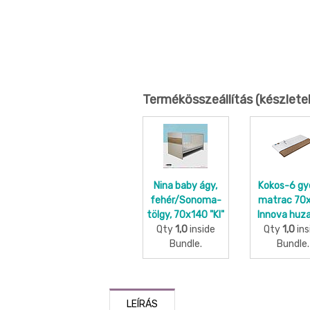
Termékösszeállítás (készlete
Nina baby ágy,
Kokos-6 gy
fehér/Sonoma-
matrac 70
tölgy, 70x140 "KI"
Innova huza
Qty
1,0
inside
Qty
1,0
ins
Bundle.
Bundle.
LEÍRÁS