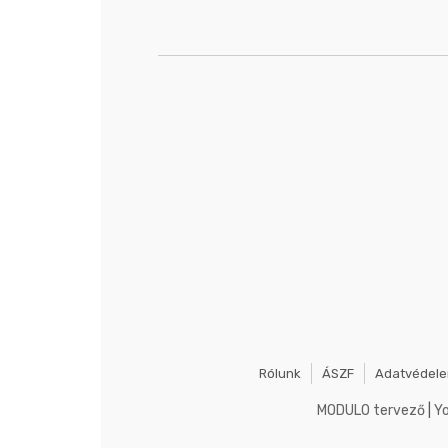
Rólunk
ÁSZF
Adatvédel
MODULO tervező
|
Y