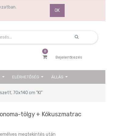
yzatban.
OK
0
Bejelentkezés
K
ELÉRHETŐSÉG
ÁLLÁS
szett, 70x140 cm "KI"
Sonoma-tölgy + Kókuszmatrac
személyes megtekintés után