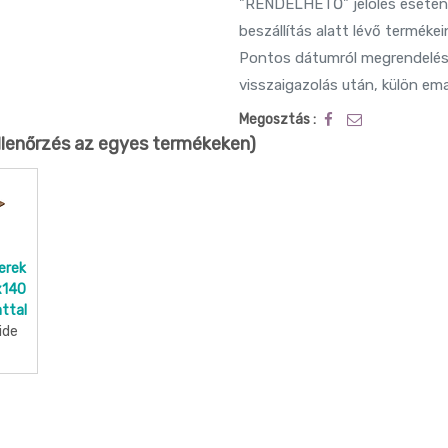
"RENDELHETŐ" jelölés esetén a
beszállítás alatt lévő termékei
Pontos dátumról megrendelés
visszaigazolás után, külön em
Megosztás :
llenőrzés az egyes termékeken)
erek
x140
ttal
ide