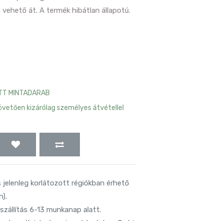
hető át. A termék hibátlan állapotú.
OTT MINTADARAB 
etően kizárólag személyes átvétellel 
s jelenleg korlátozott régiókban érhető
).
szállítás 6-13 munkanap alatt.