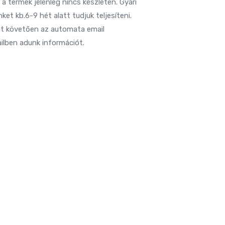
 termék jelenleg nincs készleten. Gyári
nket kb.6-9 hét alatt tudjuk teljesíteni.
t követően az automata email
ailben adunk információt.