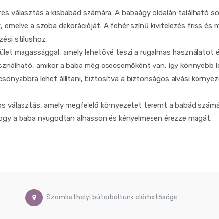
tes választás a kisbabád számára. A babaágy oldalán található s
emelve a szoba dekorációját. A fehér színű kivitelezés friss és m
ési stílushoz.
elület magassággal, amely lehetővé teszi a rugalmas használatot
ználható, amikor a baba még csecsemőként van, így könnyebb les
acsonyabbra lehet állítani, biztosítva a biztonságos alvási környez
os választás, amely megfelelő környezetet teremt a babád számár
hogy a baba nyugodtan alhasson és kényelmesen érezze magát.
Szombathelyi bútorboltunk elérhetősége