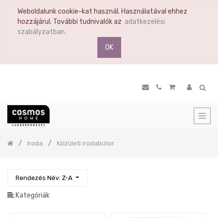
Weboldalunk cookie-kat használ. Használatával ehhez
TERMÉK
hozzájárul. További tudnivalók az
adatkezelési
KATEGÓRIA
szabályzatban.
OK
Összes
termék
Ülőbútor
Nappali
Komód
Vitrin
Polc
Previous
Iroda
Közületi irodabútor
Hálószoba
Étkező
Előszoba
Rendezés Név: Z-A
Tükör
Kategóriák
Konyha
Konyhai