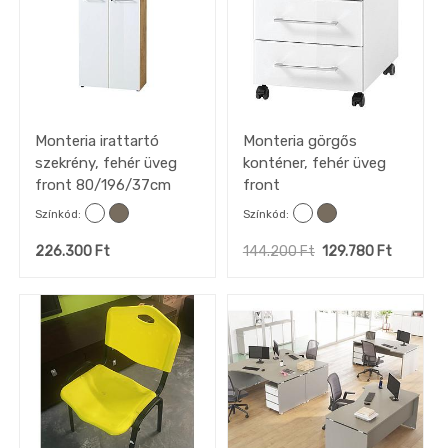
DEKO
kiegészítők,
faliképek
OUTLET
akciók
Monteria irattartó
Monteria görgős
szekrény, fehér üveg
konténer, fehér üveg
front 80/196/37cm
front
Színkód
Színkód
226.300
Ft
144.200
Ft
129.780
Ft