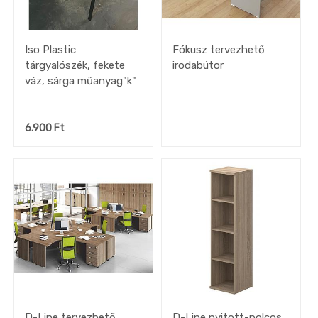
Iso Plastic
Fókusz tervezhető
tárgyalószék, fekete
irodabútor
váz, sárga műanyag"k"
6.900
Ft
D-Line tervezhető
D-Line nyitott-polcos