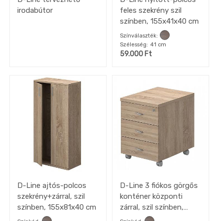
irodabútor
feles szekrény szil
színben, 155x41x40 cm
Színválaszték
Szélesség
41 cm
59.000
Ft
D-Line ajtós-polcos
D-Line 3 fiókos görgős
szekrény+zárral, szil
konténer központi
színben, 155x81x40 cm
zárral, szil színben,
43x51x57 cm