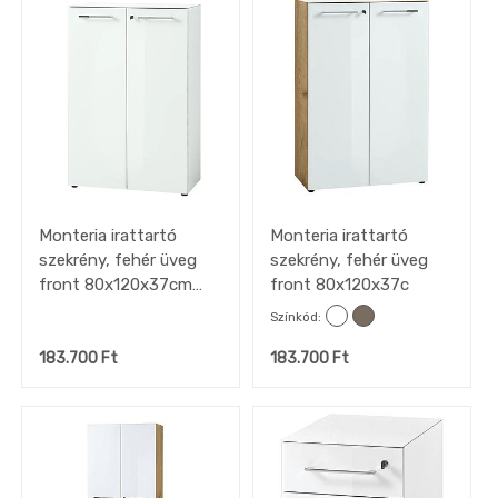
gépek
készletről
OUTLET
konyhák
Fürdőszoba
Gyerekszoba
Iroda
Íróasztal
Monteria irattartó
Monteria irattartó
Forgószék
szekrény, fehér üveg
szekrény, fehér üveg
Közületi
front 80x120x37cm
front 80x120x37c
irodabútor
(minta)
Home
Színkód
office
183.700
Ft
183.700
Ft
Tapéta,
Függöny,
Lakástextil
Szőnyeg
Lámpa