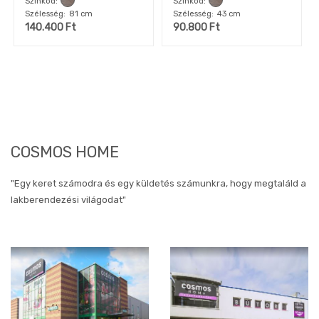
Színkód
Színkód
Szélesség
81 cm
Szélesség
43 cm
140.400
Ft
90.800
Ft
COSMOS HOME
"Egy keret számodra és egy küldetés számunkra, hogy megtaláld a
lakberendezési világodat"