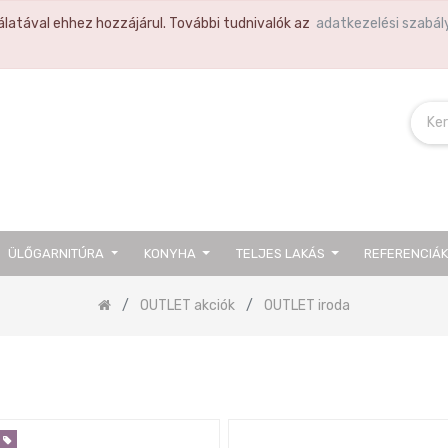
latával ehhez hozzájárul. További tudnivalók az
adatkezelési szabál
ÜLŐGARNITÚRA
KONYHA
TELJES LAKÁS
REFERENCIÁ
OUTLET akciók
OUTLET iroda