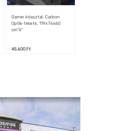
Gamer íróasztal, Carbon
Optik-fekete, 119x76x60
cm"k"
45.600
Ft