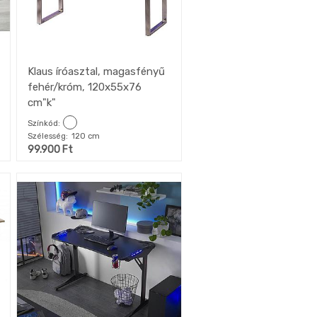
Klaus íróasztal, magasfényű
fehér/króm, 120x55x76
cm"k"
Színkód
Szélesség
120 cm
99.900
Ft