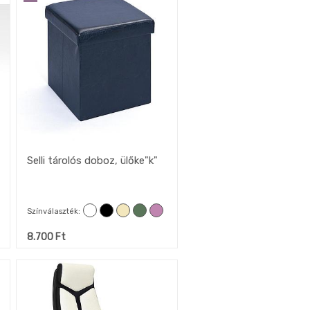
Selli tárolós doboz, ülőke"k"
Színválaszték
8.700
Ft