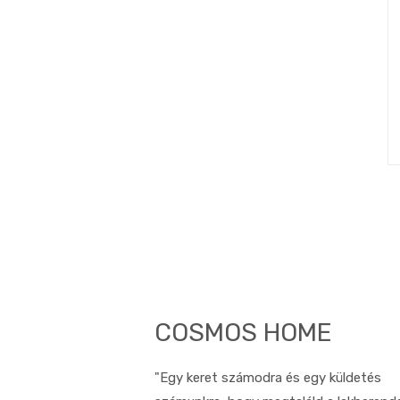
COSMOS HOME
"Egy keret számodra és egy küldetés