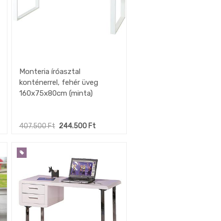
Monteria íróasztal
konténerrel, fehér üveg
160x75x80cm (minta)
407.500
Ft
244.500
Ft