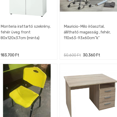
Monteria irattartó szekrény,
Mauricio-Milo íróasztal,
fehér üveg front
állítható magasság ,fehér,
80x120x37cm (minta)
110x63-93x60cm"k"
183.700
Ft
50.600
Ft
30.360
Ft