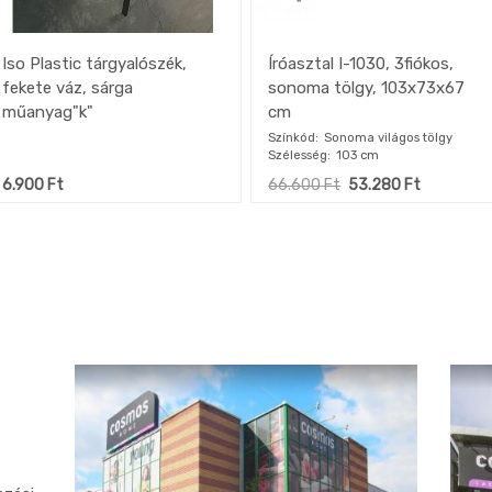
Iso Plastic tárgyalószék,
Íróasztal I-1030, 3fiókos,
fekete váz, sárga
sonoma tölgy, 103x73x67
műanyag"k"
cm​
Színkód
Sonoma világos tölgy
Szélesség
103 cm
6.900
Ft
66.600
Ft
53.280
Ft