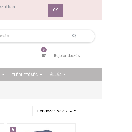
yzatban.
OK
0
Bejelentkezés
K
ELÉRHETŐSÉG
ÁLLÁS
Next
Rendezés Név: Z-A