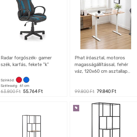
Radar forgószék- gamer
Phat íróasztal, motoros
szék, karfás, fekete "k"
magasságállítással, fehér
váz, 120x60 cm asztallap
(tölgy) "k"
Színkód
Szélesség
61 cm
63.800
Ft
55.764
Ft
99.800
Ft
79.840
Ft