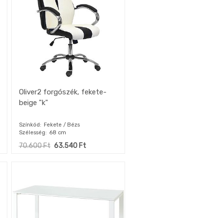
Oliver2 forgószék, fekete-
beige "k"
Színkód
Fekete / Bézs
Szélesség
68 cm
70.600
Ft
63.540
Ft