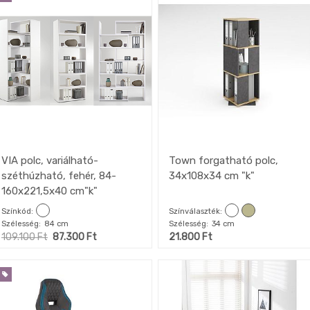
VIA polc, variálható-
Town forgatható polc,
széthúzható, fehér, 84-
34x108x34 cm "k"
160x221,5x40 cm"k"
Színkód
Színválaszték
Szélesség
84 cm
Szélesség
34 cm
109.100
Ft
87.300
Ft
21.800
Ft