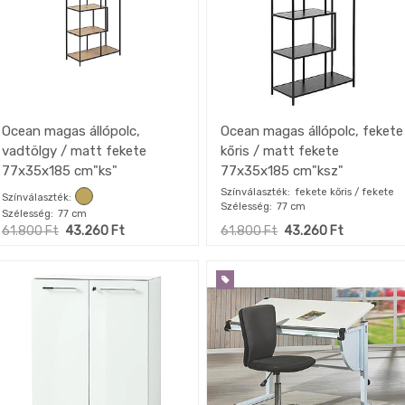
Ocean magas állópolc,
Ocean magas állópolc, fekete
vadtölgy / matt fekete
kőris / matt fekete
77x35x185 cm"ks"
77x35x185 cm"ksz"
Színválaszték
fekete kőris / fekete
Színválaszték
Szélesség
77 cm
Szélesség
77 cm
61.800
Ft
43.260
Ft
61.800
Ft
43.260
Ft