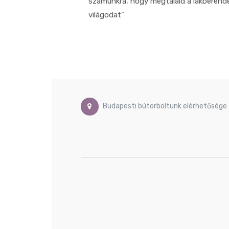
számunkra, hogy megtaláld a lakberend
világodat"
Budapesti bútorboltunk elérhetősége