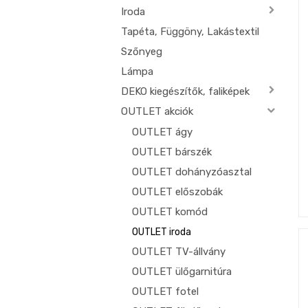
Iroda
Tapéta, Függöny, Lakástextil
Szőnyeg
Lámpa
DEKO kiegészítők, faliképek
OUTLET akciók
OUTLET ágy
OUTLET bárszék
OUTLET dohányzóasztal
OUTLET előszobák
OUTLET komód
OUTLET iroda
OUTLET TV-állvány
OUTLET ülőgarnitúra
OUTLET fotel