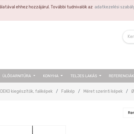
latával ehhez hozzájárul. További tudnivalók az
adatkezelési szabál
ÜLŐGARNITÚRA
KONYHA
TELJES LAKÁS
REFERENCIÁ
DEKO kiegészítők, faliképek
Falikép
Méret szerinti képek
Ø
Re