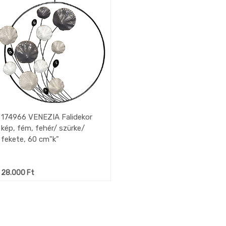
174966 VENEZIA Falidekor
kép, fém, fehér/ szürke/
fekete, 60 cm"k"
28.000
Ft