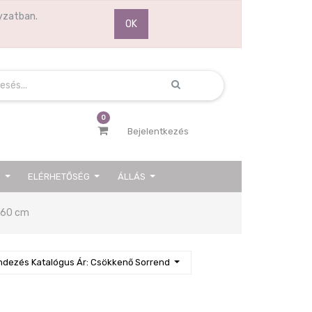
yzatban.
OK
0
Bejelentkezés
K
ELÉRHETŐSÉG
ÁLLÁS
Next
60 cm
ndezés Katalógus Ár: Csökkenő Sorrend