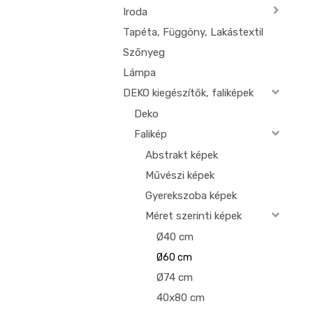
Iroda
Tapéta, Függöny, Lakástextil
Szőnyeg
Lámpa
DEKO kiegészítők, faliképek
Deko
Falikép
Abstrakt képek
Művészi képek
Gyerekszoba képek
Méret szerinti képek
Ø40 cm
Ø60 cm
Ø74 cm
40x80 cm