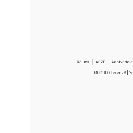
Rólunk
ÁSZF
Adatvédel
MODULO tervező
|
Y