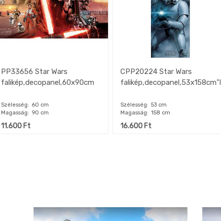
PP33656 Star Wars
CPP20224 Star Wars
falikép,decopanel,60x90cm
falikép,decopanel,53x158cm"
Szélesség
60 cm
Szélesség
53 cm
Magasság
90 cm
Magasság
158 cm
11.600
Ft
16.600
Ft