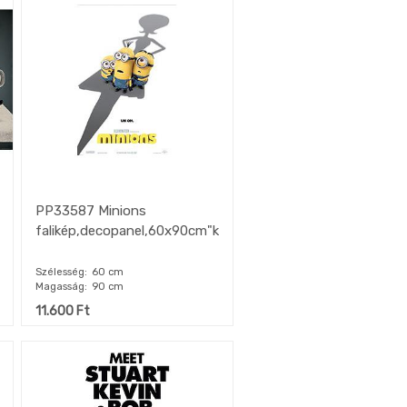
PP33587 Minions
falikép,decopanel,60x90cm"k"
Szélesség
60 cm
Magasság
90 cm
11.600
Ft