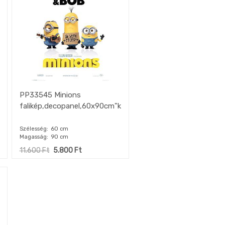
PP33545 Minions
falikép,decopanel,60x90cm"k"
Szélesség
60 cm
Magasság
90 cm
11.600
Ft
5.800
Ft