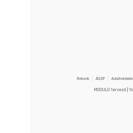
Rólunk
ÁSZF
Adatvédel
MODULO tervező
|
Y