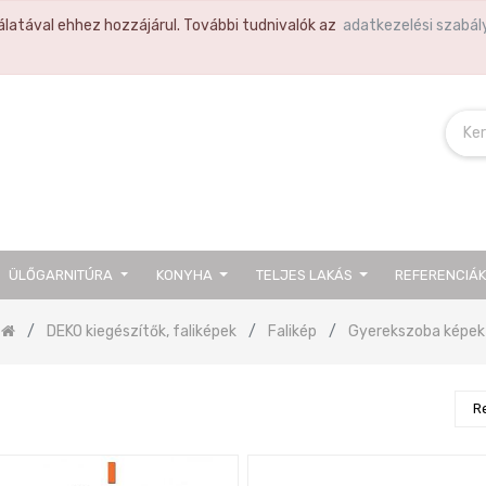
latával ehhez hozzájárul. További tudnivalók az
adatkezelési szabál
ÜLŐGARNITÚRA
KONYHA
TELJES LAKÁS
REFERENCIÁ
DEKO kiegészítők, faliképek
Falikép
Gyerekszoba képek
R