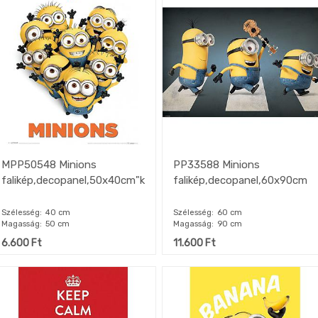
MPP50548 Minions
PP33588 Minions
falikép,decopanel,50x40cm"k"
falikép,decopanel,60x90cm
Szélesség
40 cm
Szélesség
60 cm
Magasság
50 cm
Magasság
90 cm
6.600
Ft
11.600
Ft