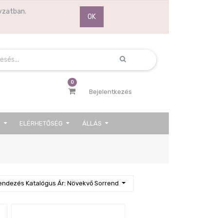
yzatban.
OK
0
Bejelentkezés
K
ELÉRHETŐSÉG
ÁLLÁS
Next
endezés Katalógus Ár: Növekvő Sorrend