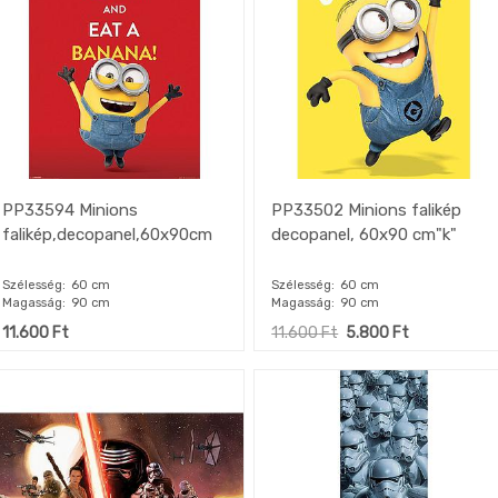
PP33594 Minions
PP33502 Minions falikép
falikép,decopanel,60x90cm
decopanel, 60x90 cm"k"
Szélesség
60 cm
Szélesség
60 cm
Magasság
90 cm
Magasság
90 cm
11.600
Ft
11.600
Ft
5.800
Ft