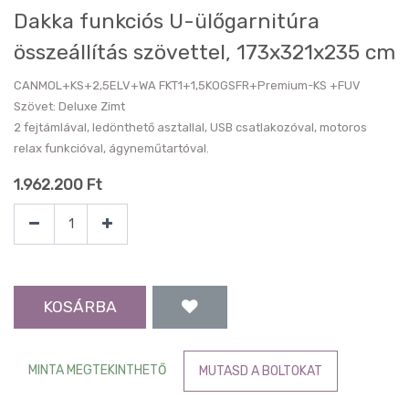
Dakka funkciós U-ülőgarnitúra
összeállítás szövettel, 173x321x235 cm
CANMOL+KS+2,5ELV+WA FKT1+1,5KOGSFR+Premium-KS +FUV
Szövet: Deluxe Zimt
2 fejtámlával, ledönthető asztallal, USB csatlakozóval, motoros
relax funkcióval, ágyneműtartóval.
1.962.200
Ft
KOSÁRBA
MINTA MEGTEKINTHETŐ
MUTASD A BOLTOKAT