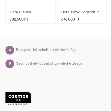
Dora U alakú
Dora sarok ülőgarnitúra,
ülőgarnitúra
249x90x209 cm
782.500
Ft
647.800
Ft
218x327x162 cm
Budapesti bútorboltunk elérhetősége
Szombathelyi bútorboltunk elérhetősége