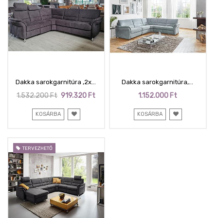
Dakka sarokgarnitúra ,2x
Dakka sarokgarnitúra,
motoros relaxfunkció +
funkciók nélkül, relax
1.532.200
Ft
919.320
Ft
1.152.000
Ft
vendégágy ágyfunkció, Miro
sarokkal, vízálló szövettel,
grau, 236x262cm
262x262 cm
KOSÁRBA
KOSÁRBA
TERVEZHETŐ