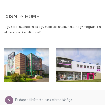
Művészi
képek
Gyerekszoba
COSMOS HOME
képek
Méret
szerinti
"Egy keret számodra és egy küldetés számunkra, hogy megtaláld a
képek
lakberendezési világodat"
Ø40
cm
Ø60
cm
Ø74
cm
40x80
cm
40x90
cm
46x90
cm
50x40
Budapesti bútorboltunk elérhetősége
cm