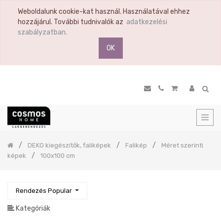
Weboldalunk cookie-kat használ. Használatával ehhez
TERMÉK
hozzájárul. További tudnivalók az
adatkezelési
KATEGÓRIA
szabályzatban.
OK
Összes
termék
Ülőbútor
Nappali
Komód
Vitrin
Polc
Previous
DEKO kiegészítők, faliképek
Falikép
Méret szerinti
Hálószoba
képek
100x100 cm
Étkező
Előszoba
Rendezés Popular
Tükör
Konyha
Kategóriák
Konyhai