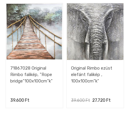
gépek
készletről
OUTLET
konyhák
Fürdőszoba
Gyerekszoba
Iroda
Tapéta,
Függöny,
Lakástextil
71867028 Original
Original Rimbo ezüst
Szőnyeg
Rimbo falikép, "Rope
elefánt falikép ,
Lámpa
bridge"100x100cm"k"
100x100cm"k"
DEKO
kiegészítők,
faliképek
39.600
Ft
39.600
Ft
27.720
Ft
Deko
Falikép
Abstrakt
képek