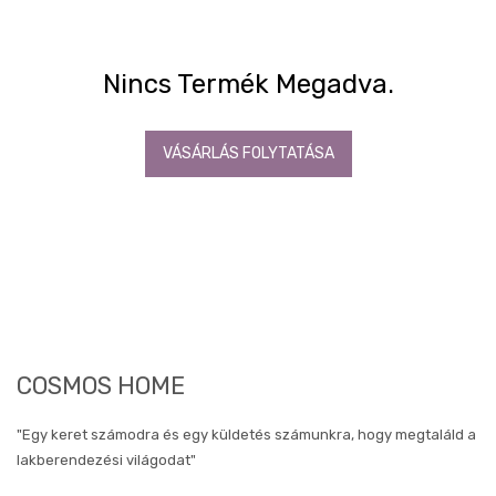
gépek
készletről
OUTLET
Nincs Termék Megadva.
konyhák
Fürdőszoba
Gyerekszoba
VÁSÁRLÁS FOLYTATÁSA
Iroda
Tapéta,
Függöny,
Lakástextil
Szőnyeg
Lámpa
DEKO
kiegészítők,
faliképek
COSMOS HOME
Deko
Falikép
"Egy keret számodra és egy küldetés számunkra, hogy megtaláld a
lakberendezési világodat"
Abstrakt
képek