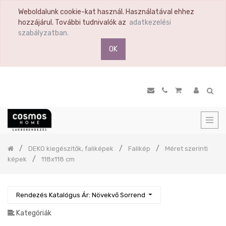
Weboldalunk cookie-kat használ. Használatával ehhez
TERMÉK
hozzájárul. További tudnivalók az
adatkezelési
KATEGÓRIA
szabályzatban.
OK
Összes
termék
Ülőbútor
Nappali
Komód
Vitrin
Polc
Previous
DEKO kiegészítők, faliképek
Falikép
Méret szerinti
Hálószoba
képek
118x118 cm
Étkező
Előszoba
Rendezés Katalógus Ár: Növekvő Sorrend
Tükör
Konyha
Kategóriák
Konyhai