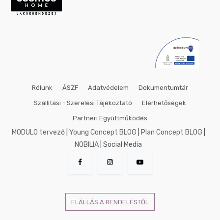
50x50
cm
53x158
cm
60x80
cm
60x90
cm
Rólunk
ÁSZF
Adatvédelem
Dokumentumtár
60x140
cm
Szállítási - Szerelési Tájékoztató
Elérhetőségek
70x70
Partneri Együttműködés
cm
MODULO tervező
|
Young Concept BLOG
|
Plan Concept BLOG
|
75x100
cm
NOBILIA
| Social Media
80x80
cm
90x90
cm
90x120
ELÁLLÁS A RENDELÉSTŐL
cm
100x100