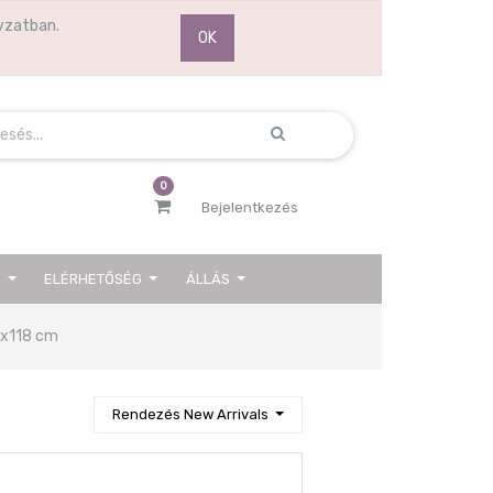
yzatban.
OK
0
Bejelentkezés
K
ELÉRHETŐSÉG
ÁLLÁS
Next
8x118 cm
Rendezés New Arrivals