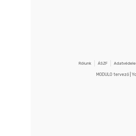
Rólunk
ÁSZF
Adatvédel
MODULO tervező
|
Y