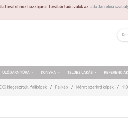
latával ehhez hozzájárul. További tudnivalók az
adatkezelési szabál
ÜLŐGARNITÚRA
KONYHA
TELJES LAKÁS
REFERENCIÁ
EKO kiegészítők, faliképek
Falikép
Méret szerinti képek
11