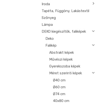
Iroda
Tapéta, Függöny, Lakástextil
Szőnyeg
Lámpa
DEKO kiegészítők, faliképek
Deko
Falikép
Abstrakt képek
Művészi képek
Gyerekszoba képek
Méret szerinti képek
Ø40 cm
Ø60 cm
Ø74 cm
40x80 cm