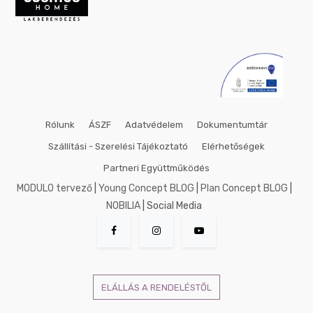
50x50
cm
53x158
cm
60x80
cm
60x90
cm
Rólunk
ÁSZF
Adatvédelem
Dokumentumtár
60x140
cm
Szállítási - Szerelési Tájékoztató
Elérhetőségek
70x70
Partneri Együttműködés
cm
MODULO tervező
|
Young Concept BLOG
|
Plan Concept BLOG
|
75x100
cm
NOBILIA
| Social Media
80x80
cm
90x90
cm
90x120
ELÁLLÁS A RENDELÉSTŐL
cm
100x100