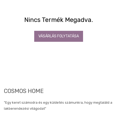
gépek
készletről
OUTLET
Nincs Termék Megadva.
konyhák
Fürdőszoba
Gyerekszoba
VÁSÁRLÁS FOLYTATÁSA
Iroda
Tapéta,
Függöny,
Lakástextil
Szőnyeg
Lámpa
DEKO
kiegészítők,
faliképek
COSMOS HOME
Deko
Falikép
"Egy keret számodra és egy küldetés számunkra, hogy megtaláld a
lakberendezési világodat"
Abstrakt
képek