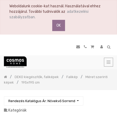
Weboldalunk cookie-kat használ. Használatával ehhez
TERMÉK
hozzájárul. További tudnivalók az
adatkezelési
KATEGÓRIA
szabályzatban.
OK
Összes
termék
Ülőbútor
Nappali
Komód
Vitrin
Polc
Previous
DEKO kiegészítők, faliképek
Falikép
Méret szerinti
Hálószoba
képek
195x195 cm
Étkező
Előszoba
Rendezés Katalógus Ár: Növekvő Sorrend
Tükör
Konyha
Kategóriák
Konyhai