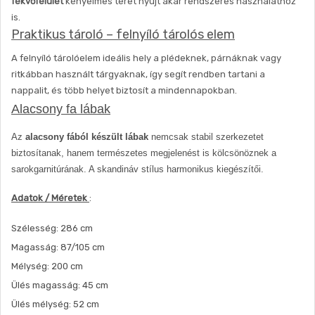
fekvőfelület
kényelmes teret nyújt akár rendszeres használathoz
is.
Praktikus tároló – felnyíló tárolós elem
A felnyíló tárolóelem ideális hely a plédeknek, párnáknak vagy
ritkábban használt tárgyaknak, így segít rendben tartani a
nappalit, és több helyet biztosít a mindennapokban.
Alacsony fa lábak
Az
alacsony fából készült lábak
nemcsak stabil szerkezetet
biztosítanak, hanem természetes megjelenést is kölcsönöznek a
sarokgarnitúrának. A skandináv stílus harmonikus kiegészítői.
Adatok / Méretek
:
Szélesség: 286 cm
Magasság: 87/105 cm
Mélység: 200 cm
Ülés magasság: 45 cm
Ülés mélység: 52 cm