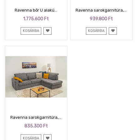
Ravenna bőr U alakú
Ravenna sarokgarnitúra,
garnitúra, ágy+ÁT, mély ülés,
állítható fejtámlákkal,
1.775.600
Ft
939.800
Ft
normál komfort, retro
vendégággyal, felnyíló
karfa,989 sárga, fekete
tárolóval, Vil.szürke (II.),
KOSÁRBA
KOSÁRBA
duplapálcás lábbal,
264x200 cm
344x210x170 cm + 2 db
derékpárna
Ravenna sarokgarnitúra,
Szürke (I.), 264x200 cm
835.300
Ft
KOSÁRBA