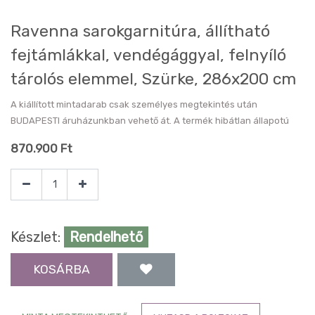
Ravenna sarokgarnitúra, állítható
fejtámlákkal, vendégággyal, felnyíló
tárolós elemmel, Szürke, 286x200 cm
A kiállított mintadarab csak személyes megtekintés után
BUDAPESTI áruházunkban vehető át. A termék hibátlan állapotú
870.900
Ft
Készlet:
Rendelhető
KOSÁRBA