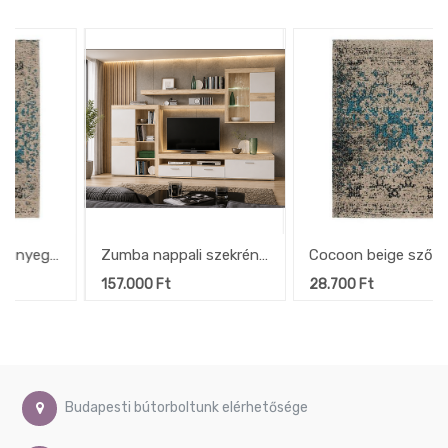
kordbársony, fekete láb,
232x90x180 cm
Zumba nappali szekrény
Cocoon beige szőnyeg
világítással,
120x170 cm COC 991 |
157.000
Ft
28.700
Ft
homoktölgy-fehér
LALEE "k"
Budapesti bútorboltunk elérhetősége