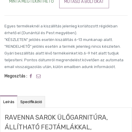
MINTA MEGTEKINTHETŐ
MUTASD A BOLTOKAT
Egyes termékeknél a kiszállítás jelenleg korlátozott régiókban
érhető el (Dunántúl és Pest megyében).
"KÉSZLETEN" jelölés esetén kiszállítás 6-13 munkanap alatt.
"RENDELHETŐ" jelölés esetén a termék jelenleg nincs készleten.
Gyári beszállítás alatt lévő termékeinket kb.6-9 hét alatt tudjuk
teljesíteni. Pontos dátumról megrendelést követően az automata
email visszaigazolás után, külön emailben adunk információt.
Megosztás :
Leírás
SpecIfikáció
RAVENNA SAROK ÜLŐGARNITÚRA,
ÁLLÍTHATÓ FEJTÁMLÁKKAL,