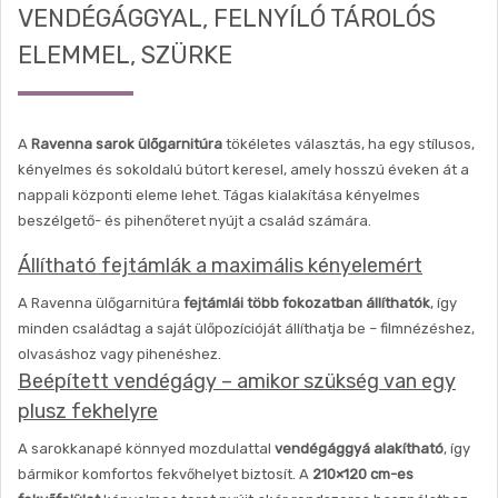
VENDÉGÁGGYAL, FELNYÍLÓ TÁROLÓS
ELEMMEL, SZÜRKE
A
Ravenna sarok ülőgarnitúra
tökéletes választás, ha egy stílusos,
kényelmes és sokoldalú bútort keresel, amely hosszú éveken át a
nappali központi eleme lehet. Tágas kialakítása kényelmes
beszélgető- és pihenőteret nyújt a család számára.
Állítható fejtámlák a maximális kényelemért
A Ravenna ülőgarnitúra
fejtámlái több fokozatban állíthatók
, így
minden családtag a saját ülőpozícióját állíthatja be – filmnézéshez,
olvasáshoz vagy pihenéshez.
Beépített vendégágy – amikor szükség van egy
plusz fekhelyre
A sarokkanapé könnyed mozdulattal
vendégággyá alakítható
, így
bármikor komfortos fekvőhelyet biztosít. A
210×120 cm-es