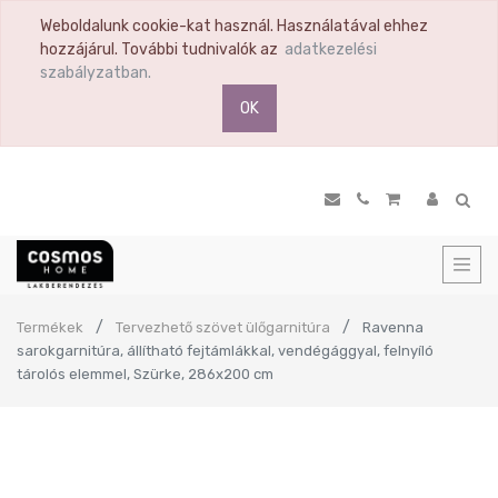
Weboldalunk cookie-kat használ. Használatával ehhez
hozzájárul. További tudnivalók az
adatkezelési
szabályzatban.
OK
Termékek
Tervezhető szövet ülőgarnitúra
Ravenna
sarokgarnitúra, állítható fejtámlákkal, vendégággyal, felnyíló
tárolós elemmel, Szürke, 286x200 cm