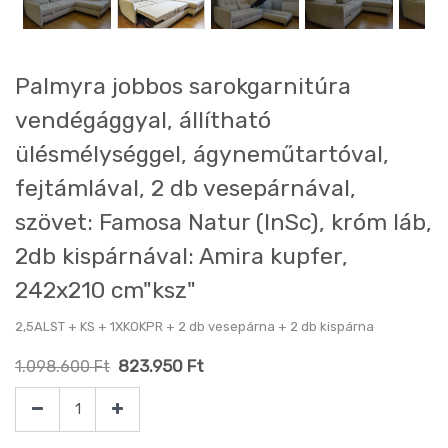
Palmyra jobbos sarokgarnitúra
vendégággyal, állítható
ülésmélységgel, ágyneműtartóval,
fejtámlával, 2 db vesepárnával,
szövet: Famosa Natur (InSc), króm láb,
2db kispárnával: Amira kupfer,
242x210 cm"ksz"
2,5ALST + KS + 1XKOKPR + 2 db vesepárna + 2 db kispárna
823.950
Ft
1.098.600
Ft