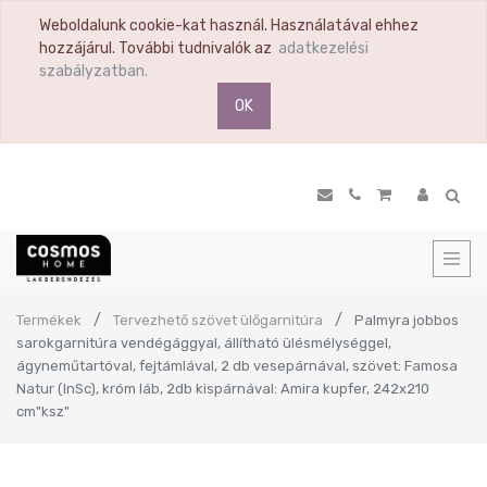
Weboldalunk cookie-kat használ. Használatával ehhez
hozzájárul. További tudnivalók az
adatkezelési
szabályzatban.
OK
Termékek
Tervezhető szövet ülőgarnitúra
Palmyra jobbos
sarokgarnitúra vendégággyal, állítható ülésmélységgel,
ágyneműtartóval, fejtámlával, 2 db vesepárnával, szövet: Famosa
Natur (InSc), króm láb, 2db kispárnával: Amira kupfer, 242x210
cm"ksz"