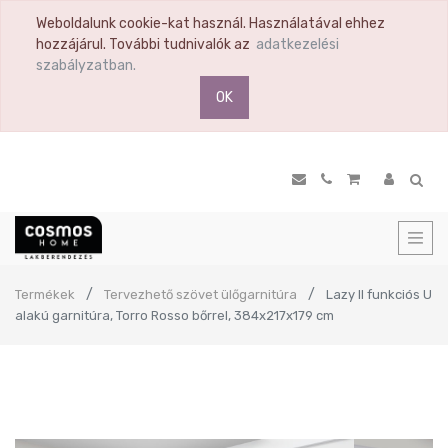
Weboldalunk cookie-kat használ. Használatával ehhez
hozzájárul. További tudnivalók az
adatkezelési
szabályzatban.
OK
Termékek
Tervezhető szövet ülőgarnitúra
Lazy II funkciós U
alakú garnitúra, Torro Rosso bőrrel, 384x217x179 cm