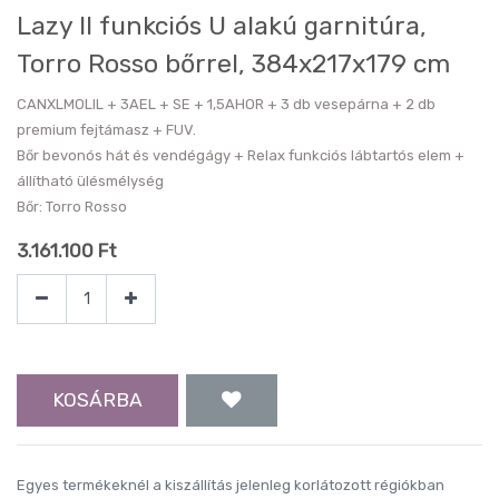
Lazy II funkciós U alakú garnitúra,
Torro Rosso bőrrel, 384x217x179 cm
CANXLMOLIL + 3AEL + SE + 1,5AHOR + 3 db vesepárna + 2 db
premium fejtámasz + FUV.
Bőr bevonós hát és vendégágy + Relax funkciós lábtartós elem +
állítható ülésmélység
Bőr: Torro Rosso
3.161.100
Ft
KOSÁRBA
Egyes termékeknél a kiszállítás jelenleg korlátozott régiókban