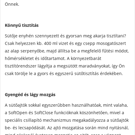
Önnek.
Könnyű tisztítás
Sütője enyhén szennyezett és gyorsan meg akarja tisztítani?
Csak helyezzen kb. 400 ml vizet és egy csepp mosogatószert
az alap serpenyőbe, majd állítsa be a megfelelő fűtési módot,
hőmérsékletet és időtartamot. A környezetbarát
tisztítórendszer lágyítja a megsütött maradványokat, így Ön
csak törölje le a gyors és egyszerű sütőtisztítás érdekében.
Gyengéd és lágy mozgás
A sütőajtók sokkal egyszerűbben használhatóak, mint valaha,
a SoftOpen és SoftClose funkcióknak köszönhetően, mivel a
speciális csillapító mechanizmus megakadályozza a sütőajtók
be- és lecsapódását. Az ajtó mozgatása során mind nyitásnál,