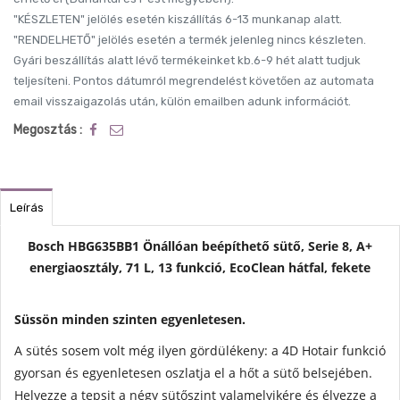
"KÉSZLETEN" jelölés esetén kiszállítás 6-13 munkanap alatt.
"RENDELHETŐ" jelölés esetén a termék jelenleg nincs készleten.
Gyári beszállítás alatt lévő termékeinket kb.6-9 hét alatt tudjuk
teljesíteni. Pontos dátumról megrendelést követően az automata
email visszaigazolás után, külön emailben adunk információt.
Megosztás :
Leírás
Bosch HBG635BB1 Önállóan beépíthető sütő, Serie 8, A+
energiaosztály, 71 L, 13 funkció, EcoClean hátfal, fekete
Süssön minden szinten egyenletesen.
A sütés sosem volt még ilyen gördülékeny: a 4D Hotair funkció
gyorsan és egyenletesen oszlatja el a hőt a sütő belsejében.
Helyezze a tepsit a négy sütőszint valamelyikére és élvezze a