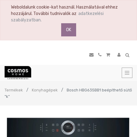
Weboldalunk cookie-kat használ. Használatával ehhez
hozzájárul. További tudnivalók az
adatkezelési
szabályzatban.
OK
Termékek
Konyhagépek
Bosch HBG635BB1 beépíthető sütő
"k"