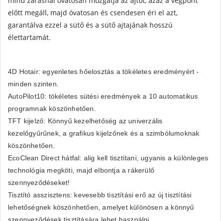
mind zárásnál óvatosan mozgatja az ajtót, azaz a végpont
előtt megáll, majd óvatosan és csendesen éri el azt,
garantálva ezzel a sütő és a sütő ajtajának hosszú
élettartamát.
4D Hotair: egyenletes hőelosztás a tökéletes eredményért -
minden szinten.
AutoPilot10: tökéletes sütési eredmények a 10 automatikus
programnak köszönhetően.
TFT kijelző: Könnyű kezelhetőség az univerzális
kezelőgyűrűnek, a grafikus kijelzőnek és a szimbólumoknak
köszönhetően.
EcoClean Direct hátfal: alig kell tisztítani, ugyanis a különleges
technológia megköti, majd elbontja a rákerülő
szennyeződéseket!
Tisztító asszisztens: kevesebb tisztítási erő az új tisztítási
lehetőségnek köszönhetően, amelyet különösen a könnyű
szennyeződések tisztítására lehet használni.