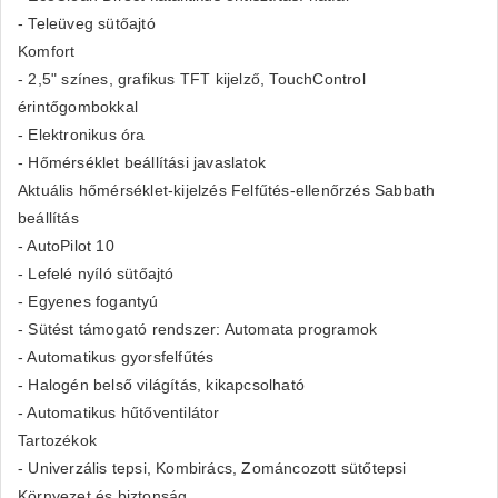
- Teleüveg sütőajtó
Komfort
- 2,5" színes, grafikus TFT kijelző, TouchControl
érintőgombokkal
- Elektronikus óra
- Hőmérséklet beállítási javaslatok
Aktuális hőmérséklet-kijelzés Felfűtés-ellenőrzés Sabbath
beállítás
- AutoPilot 10
- Lefelé nyíló sütőajtó
- Egyenes fogantyú
- Sütést támogató rendszer: Automata programok
- Automatikus gyorsfelfűtés
- Halogén belső világítás, kikapcsolható
- Automatikus hűtőventilátor
Tartozékok
- Univerzális tepsi, Kombirács, Zománcozott sütőtepsi
Környezet és biztonság