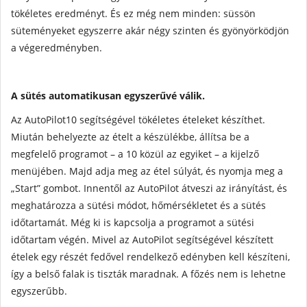
tökéletes eredményt. És ez még nem minden: süssön
süteményeket egyszerre akár négy szinten és gyönyörködjön
a végeredményben.
A sütés automatikusan egyszerűvé válik.
Az AutoPilot10 segítségével tökéletes ételeket készíthet.
Miután behelyezte az ételt a készülékbe, állítsa be a
megfelelő programot – a 10 közül az egyiket – a kijelző
menüjében. Majd adja meg az étel súlyát, és nyomja meg a
„Start” gombot. Innentől az AutoPilot átveszi az irányítást, és
meghatározza a sütési módot, hőmérsékletet és a sütés
időtartamát. Még ki is kapcsolja a programot a sütési
időtartam végén. Mivel az AutoPilot segítségével készített
ételek egy részét fedővel rendelkező edényben kell készíteni,
így a belső falak is tiszták maradnak. A főzés nem is lehetne
egyszerűbb.