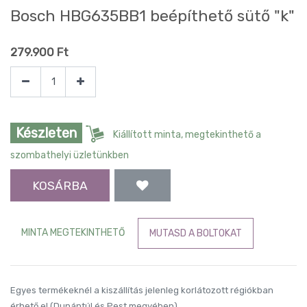
Bosch HBG635BB1 beépíthető sütő "k"
279.900
Ft
Készleten
Kiállított minta, megtekinthető a 
szombathelyi üzletünkben
KOSÁRBA
MINTA MEGTEKINTHETŐ
MUTASD A BOLTOKAT
Egyes termékeknél a kiszállítás jelenleg korlátozott régiókban
érhető el (Dunántúl és Pest megyében).