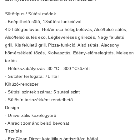
Sütőtípus / Sütési módok
- Beépíthető sütő, 13sütési funkcióval:
4D hőlégbefúvás, HotAir eco hőlégbefúvás, Alsó/felső sütés,
Alsó/felső sütés eco, Légkeveréses grillezés, Nagy felületű
grill, Kis felületű grill, Pizza-funkció, Alsó sütés, Alacsony
hőmérsékletű főzés, Kiolvasztás, Edény-előmelegítés, Melegen
tartás
- Hőfokszabályozás: 30 °C - 300 °Cközött
- Sütőtér térfogata: 71 liter
Kihúzó-rendszer
- Sütési szintek száma: 5 sütési szint
- Sütősín tartozékként rendelhető
Design
- Univerzális kezelőgyűrű
- Anracit zománc belső bevonat
Tisztítás
- EcoClean Direct katalitikus öntisztítás: hátfal