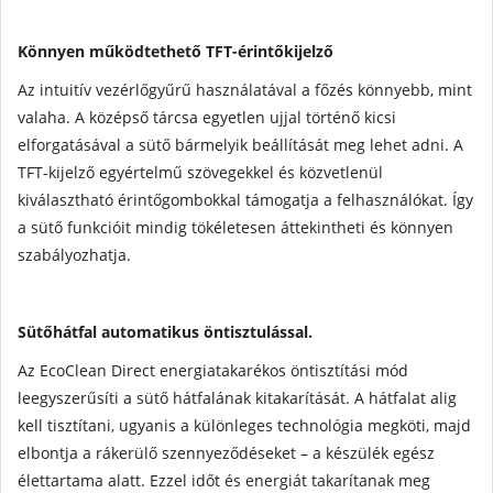
Könnyen működtethető TFT-érintőkijelző
Az intuitív vezérlőgyűrű használatával a főzés könnyebb, mint
valaha. A középső tárcsa egyetlen ujjal történő kicsi
elforgatásával a sütő bármelyik beállítását meg lehet adni. A
TFT-kijelző egyértelmű szövegekkel és közvetlenül
kiválasztható érintőgombokkal támogatja a felhasználókat. Így
a sütő funkcióit mindig tökéletesen áttekintheti és könnyen
szabályozhatja.
Sütőhátfal automatikus öntisztulással.
Az EcoClean Direct energiatakarékos öntisztítási mód
leegyszerűsíti a sütő hátfalának kitakarítását. A hátfalat alig
kell tisztítani, ugyanis a különleges technológia megköti, majd
elbontja a rákerülő szennyeződéseket – a készülék egész
élettartama alatt. Ezzel időt és energiát takarítanak meg